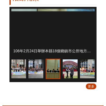
站
導
覽
回
首
頁
隱
私
106年2月24日舉辦本縣18個鄉鎮市公所地方幹部人員研討會
權
宣
告
版
權
宣
更多
告
資
訊