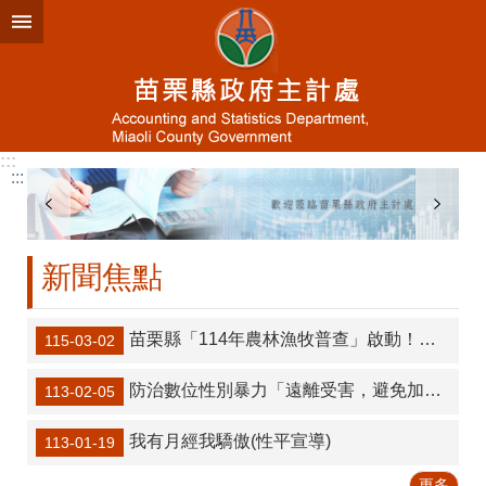
跳到主要內容區塊
進
階
搜
尋
:::
:::
業
務
簡
新聞焦點
介
資
訊
苗栗縣「114年農林漁牧普查」啟動！自主網填抽10萬元商品卡，落實「3不2會」防詐最安心！
115-03-02
公
開
防治數位性別暴力「遠離受害，避免加害」(性平宣導)
113-02-05
統
我有月經我驕傲(性平宣導)
113-01-19
計
專
更多