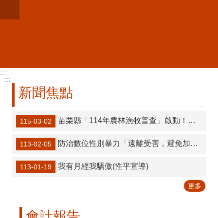
跳到主要內容區塊
進
階
搜
尋
:::
:::
新聞焦點
業
務
簡
苗栗縣「114年農林漁牧普查」啟動！自主網填抽10萬元商品卡，落實「3不2會」防詐最安心！
115-03-02
介
資
防治數位性別暴力「遠離受害，避免加害」(性平宣導)
113-02-05
訊
公
我有月經我驕傲(性平宣導)
113-01-19
開
更多
統
計
專
會計報告