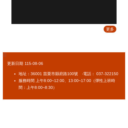
站
導
覽
回
更多
首
頁
隱
:::
私
更新日期
115-08-06
權
宣
地址：36001 苗栗市縣府路100號 ‧電話： 037-322150
告
服務時間 上午8:00~12:00、13:00~17:00（彈性上班時
間：上午8:00~8:30）
版
權
宣
告
資
訊