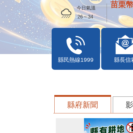
苗栗幣
今日氣溫
26 ~ 34
縣民熱線1999
縣長信
縣府新聞