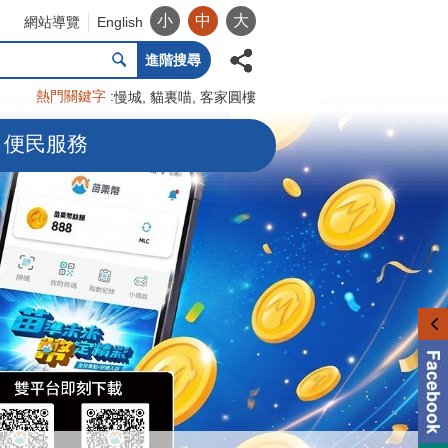
小
中
大
網站導覽
English
進階搜尋
熱門關鍵字
慢城
貓裏喵
客家圓樓
便民服務