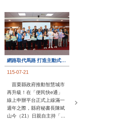
第235處關懷據點揭牌運作 縣長宣布共餐補助將加碼到1萬元
網路取代馬路 打造主動式數位便民服務 苗栗便民快e通 2.0智慧升級啟用
115-07-20
115-07-21
苗栗縣政府攜手牧田家庭
苗栗縣政府推動智慧城市
關懷協會，在頭屋鄉設立的
再升級！在「便民快e通」
社區照顧關懷據點20日揭牌
線上申辦平台正式上線滿一
運作，這是鄉內第6個、全
週年之際，縣府秘書長陳斌
縣第235處的據點；縣長鍾
山今（21）日親自主持「便
東錦在主持揭牌儀式推進據
民快e通 2.0 啟用記者會」，
點總數的同時，也宣布年底
宣布系統全面升級。數位發