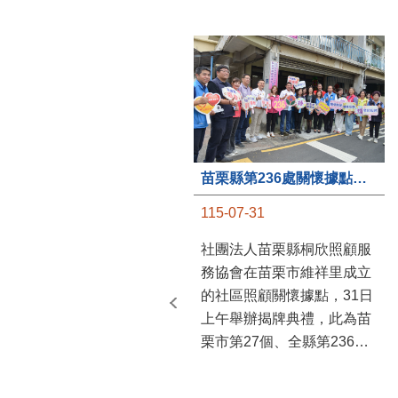
苗栗縣第236處關懷據點在苗栗市維祥里揭牌
115-07-31
社團法人苗栗縣桐欣照顧服
務協會在苗栗市維祥里成立
的社區照顧關懷據點，31日
上午舉辦揭牌典禮，此為苗
栗市第27個、全縣第236處
的據點。苗栗縣長鍾東錦上
午主持揭牌儀式，頒發15萬