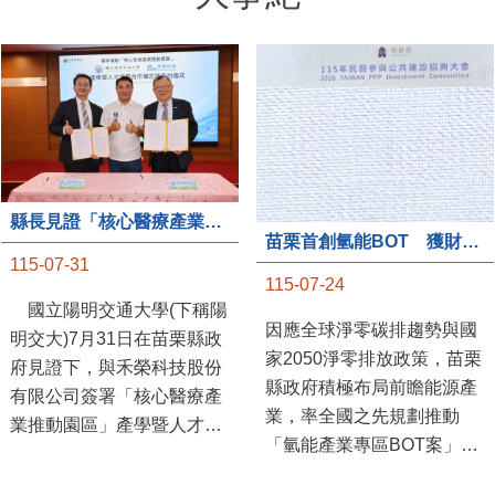
縣長見證「核心醫療產業推動園區」產學合作簽約儀式
苗栗首創氫能BOT 獲財政部「突破之翼」肯定
115-07-31
115-07-24
國立陽明交通大學(下稱陽
因應全球淨零碳排趨勢與國
明交大)7月31日在苗栗縣政
家2050淨零排放政策，苗栗
府見證下，與禾榮科技股份
縣政府積極布局前瞻能源產
有限公司簽署「核心醫療產
業，率全國之先規劃推動
業推動園區」產學暨人才培
「氫能產業專區BOT案」，
育合作備忘錄，為苗栗產業
透過促進民間參與公共建設
升級注入新動能，會中，縣