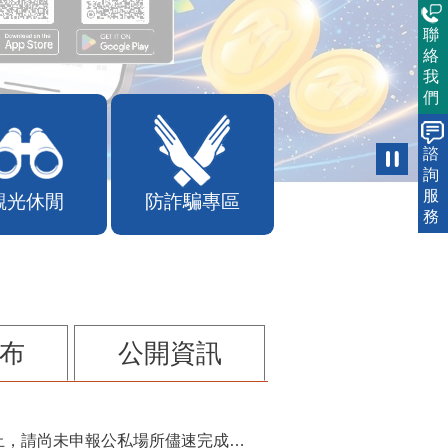
聯
絡
我
們
諮
詢
服
觀光休閒
防詐騙專區
務
布
公開資訊
115年第2季固定源空污費申報已於7月底截止，請尚未申報公私場所儘速完成申繳，以免面臨滯納金及罰鍰!