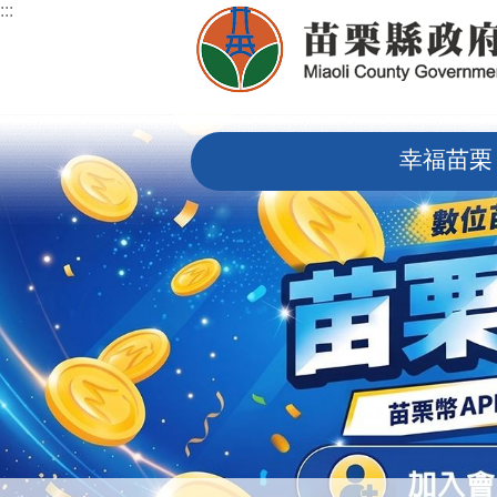
:::
跳到主要內容區塊
:::
幸福苗栗