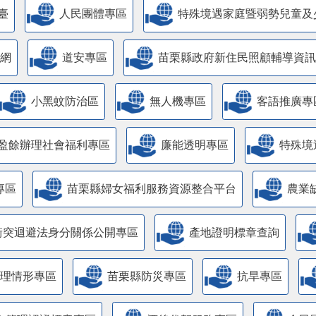
臺
人民團體專區
特殊境遇家庭暨弱勢兒童及
網
道安專區
苗栗縣政府新住民照顧輔導資訊
小黑蚊防治區
無人機專區
客語推廣專
盈餘辦理社會福利專區
廉能透明專區
特殊境
專區
苗栗縣婦女福利服務資源整合平台
農業
衝突迴避法身分關係公開專區
產地證明標章查詢
管理情形專區
苗栗縣防災專區
抗旱專區