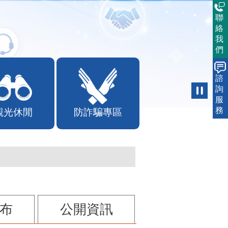
聯
絡
我
們
諮
詢
服
務
觀光休閒
防詐騙專區
布
公開資訊