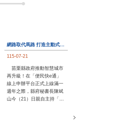
第235處關懷據點揭牌運作 縣長宣布共餐補助將加碼到1萬元
115-07-20
苗栗縣政府攜手牧田家庭
關懷協會，在頭屋鄉設立的
網路取代馬路 打造主動式數位便民服務 苗栗便民快e通 2.0智慧升級啟用
社區照顧關懷據點20日揭牌
115-07-21
運作，這是鄉內第6個、全
縣第235處的據點；縣長鍾
苗栗縣政府推動智慧城市
東錦在主持揭牌儀式推進據
再升級！在「便民快e通」
點總數的同時，也宣布年底
線上申辦平台正式上線滿一
前可望將共餐補助直接調高
週年之際，縣府秘書長陳斌
到每個月1萬元，另促鄉鎮
山今（21）日親自主持「便