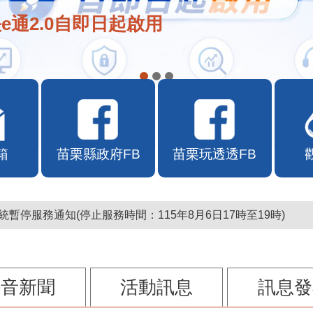
e通2.0自即日起啟用
箱
苗栗縣政府FB
苗栗玩透透FB
暫停服務通知(停止服務時間：115年8月6日17時至19時)
影音新聞
活動訊息
訊息發