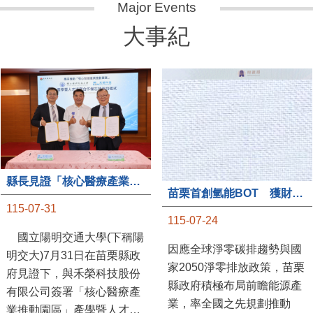
大事紀
縣長見證「核心醫療產業推動園區」產學合作簽約儀式
苗栗首創氫能BOT 獲財政部「突破之翼」肯定
115-07-31
115-07-24
國立陽明交通大學(下稱陽
因應全球淨零碳排趨勢與國
明交大)7月31日在苗栗縣政
家2050淨零排放政策，苗栗
府見證下，與禾榮科技股份
縣政府積極布局前瞻能源產
有限公司簽署「核心醫療產
業，率全國之先規劃推動
業推動園區」產學暨人才培