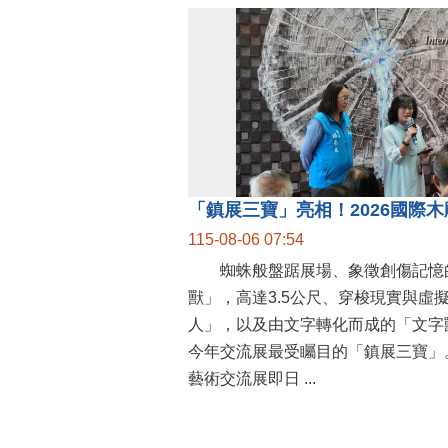
115-08-06 07:54
蜘蛛般盤踞展場、象徵創傷記憶
獸」，高達3.5公尺、穿梭現實與虛
人」，以及由文字轉化而成的「文字
今年交流展最受矚目的「鎮展三寶」。
藝術交流展即日 ...