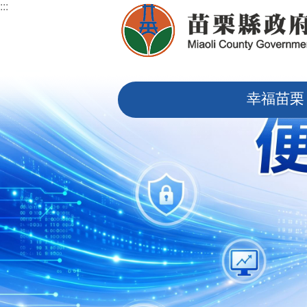
:::
跳到主要內容區塊
:::
幸福苗栗