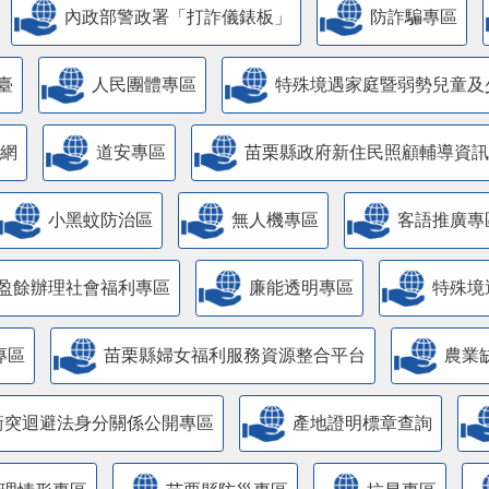
內政部警政署「打詐儀錶板」
防詐騙專區
臺
人民團體專區
特殊境遇家庭暨弱勢兒童及
網
道安專區
苗栗縣政府新住民照顧輔導資訊
小黑蚊防治區
無人機專區
客語推廣專
盈餘辦理社會福利專區
廉能透明專區
特殊境
專區
苗栗縣婦女福利服務資源整合平台
農業
衝突迴避法身分關係公開專區
產地證明標章查詢