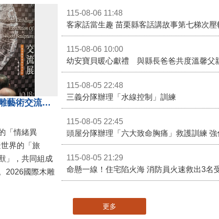
115-08-06 11:48
客家話當生趣 苗栗縣客話講故事第七梯次壓
115-08-06 10:00
幼安寶貝暖心獻禮 與縣長爸爸共度溫馨父
115-08-05 22:48
三義分隊辦理「水線控制」訓練
「鎮展三寶」亮相！2026國際木雕藝術交流展登場 國際木雕競賽得獎入圍名單同步揭曉
115-08-05 22:45
的「情緒異
頭屋分隊辦理「六大致命胸痛」救護訓練 強
擬世界的「旅
115-08-05 21:29
獸」，共同組成
命懸一線！住宅陷火海 消防員火速救出3名
2026國際木雕
更多