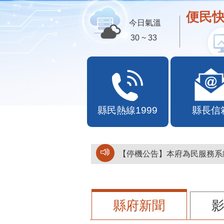
便民快
今日氣溫
30 ~ 33
縣民熱線1999
縣長信
【停機公告】本府為民服務系統
縣府新聞