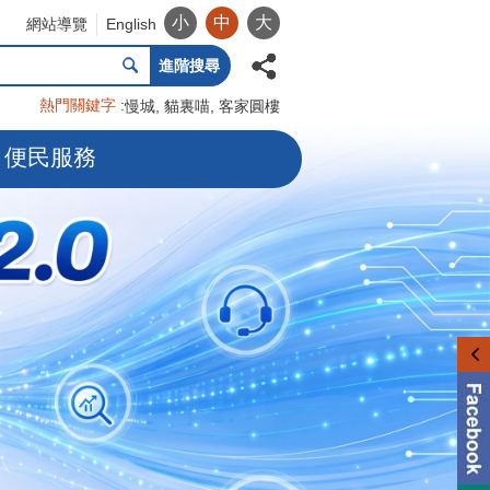
小
中
大
網站導覽
English
進階搜尋
熱門關鍵字
慢城
貓裏喵
客家圓樓
便民服務