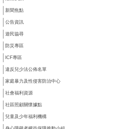
府
資
新聞焦點
訊
公
公告資訊
開
遊民協尋
法
令
防災專區
規
章
ICF專區
公
違反兒少法公佈名單
佈
欄
家庭暴力及性侵害防治中心
便
社會福利資源
民
服
社區照顧關懷據點
務
兒童及少年福利機構
社
會
身心障礙者權益保障推動小組