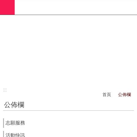
:::
跳到主要內容區塊
進
階
搜
尋
業
務
簡
介
:::
社
首頁
公佈欄
工
公佈欄
(師)
服
務
志願服務
政
活動快訊