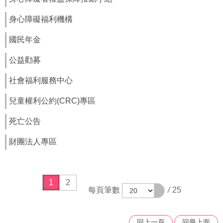
福
身心障礙福利機構
利
導
國民年金
覽
公益勸募
網
站
社會福利服務中心
連
結
兒童權利公約(CRC)專區
性
死亡公告
別
平
財團法人專區
等
專
區
1
2
身
每頁筆數
/
25
心
障
礙
回上一頁
回最上面