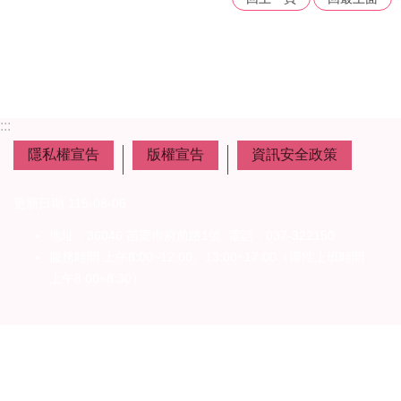
者
權
利
公
約
(CRPD)
專
:::
區
隱私權宣告
版權宣告
資訊安全政策
公
益
更新日期
115-08-06
彩
券
地址：36046 苗栗市府前路1號 ‧電話：037-322150
盈
服務時間 上午8:00~12:00、13:00~17:00（彈性上班時間：
餘
上午8:00~8:30）
補
助
公
告
專