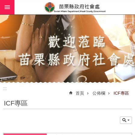
:::
跳到主要內容區塊
進
階
搜
尋
業
務
簡
介
:::
社
首頁
公佈欄
ICF專區
工
ICF專區
(師)
服
務
政