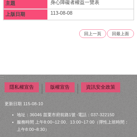
府
身心障礙者權益一覽表
資
113-08-08
訊
公
開
回上一頁
回最上面
法
令
規
章
公
:::
佈
欄
隱私權宣告
版權宣告
資訊安全政策
便
更新日期
民
115-08-10
服
地址：36046 苗栗市府前路1號 ‧電話：037-322150
務
服務時間 上午8:00~12:00、13:00~17:00（彈性上班時間：
社
上午8:00~8:30）
會