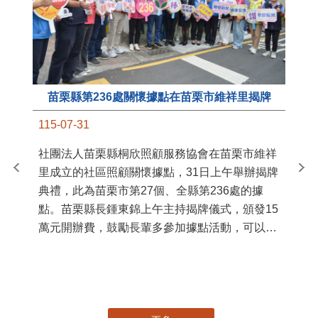
苗栗縣第236處關懷據點在苗栗市維祥里揭牌
11
115-07-31
國
社團法人苗栗縣桐欣照顧服務協會在苗栗市維祥
苗
里成立的社區照顧關懷據點，31日上午舉辦揭牌
署
典禮，此為苗栗市第27個、全縣第236處的據
作
點。苗栗縣長鍾東錦上午主持揭牌儀式，頒發15
縣
萬元開辦費，鼓勵長輩多參加據點活動，可以更
手
加健康、長壽。 坐落於苗栗市維祥里光華街89
號的社區照顧關懷據點，今 ...