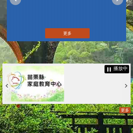
更多
播放中
更多