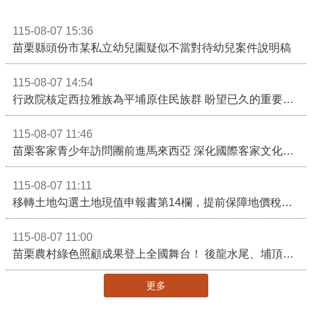
115-08-07 15:36
苗栗縣頭份市某私立幼兒園疑似不當對待幼兒案件說明稿
115-08-07 14:54
行政院核定西拉雅族為平埔原住民族群 盼望已久的重要時刻到來！8月13日起受理民族成員名冊登記
115-08-07 11:46
苗栗客家青少年訪問團前進馬來西亞 深化國際客家文化交流
115-08-07 11:11
移轉土地勾選土地現值申報書第14欄，提前保障地價稅節稅權益
115-08-07 11:00
苗栗農村綠色照顧成果登上全國舞台！ 後龍水尾、埔頂社區前進2026高齡健康產業博覽會
更多