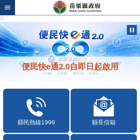
跳到主要內容區塊
:::
:::
便民快e通2.0自即日起啟用
縣民熱線1999
縣長信箱