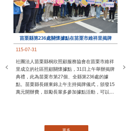
苗栗縣第236處關懷據點在苗栗市維祥里揭牌
11
115-07-31
國
社團法人苗栗縣桐欣照顧服務協會在苗栗市維祥
苗
里成立的社區照顧關懷據點，31日上午舉辦揭牌
署
典禮，此為苗栗市第27個、全縣第236處的據
作
點。苗栗縣長鍾東錦上午主持揭牌儀式，頒發15
縣
萬元開辦費，鼓勵長輩多參加據點活動，可以更
手
加健康、長壽。 坐落於苗栗市維祥里光華街89
號的社區照顧關懷據點，今 ...
更多