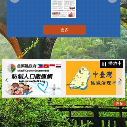
更多
播放中
更多