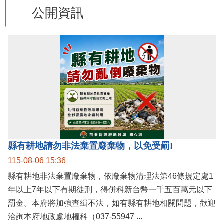
公開資訊
縣有耕地請勿非法棄置廢棄物，以免受罰!
115-08-06 15:36
縣有耕地非法棄置廢棄物，依廢棄物清理法第46條規定處1
年以上7年以下有期徒刑，得併科新台幣一千五百萬元以下
罰金。本府將加強查緝不法，如有縣有耕地相關問題，歡迎
洽詢本府地政處地權科（037-55947 ...