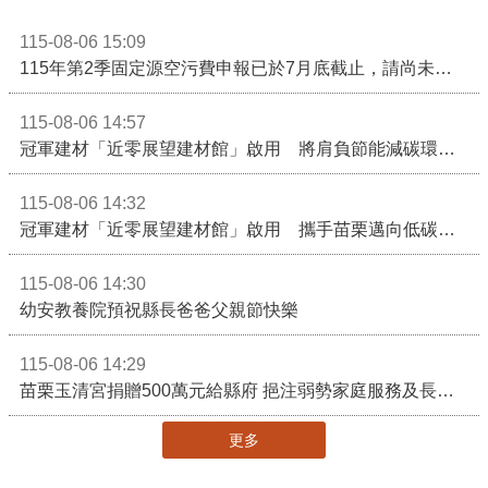
115-08-06 15:09
115年第2季固定源空污費申報已於7月底截止，請尚未申報公私場所儘速完成申繳，以免面臨滯納金及罰鍰!
115-08-06 14:57
冠軍建材「近零展望建材館」啟用 將肩負節能減碳環境教育重任
115-08-06 14:32
冠軍建材「近零展望建材館」啟用 攜手苗栗邁向低碳建築新未來
115-08-06 14:30
幼安教養院預祝縣長爸爸父親節快樂
115-08-06 14:29
苗栗玉清宮捐贈500萬元給縣府 挹注弱勢家庭服務及長照醫療資源
更多