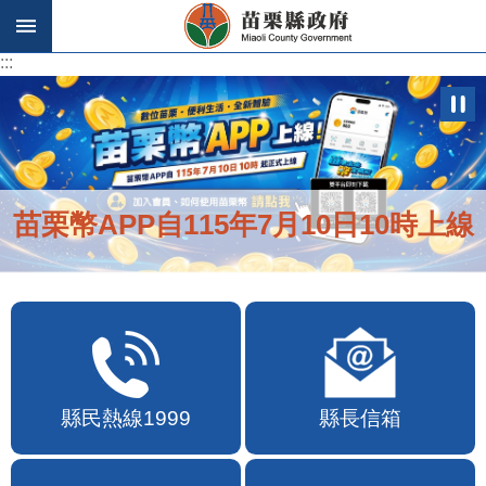
跳到主要內容區塊
:::
:::
苗栗幣APP自115年7月10日10時上線
縣民熱線1999
縣長信箱