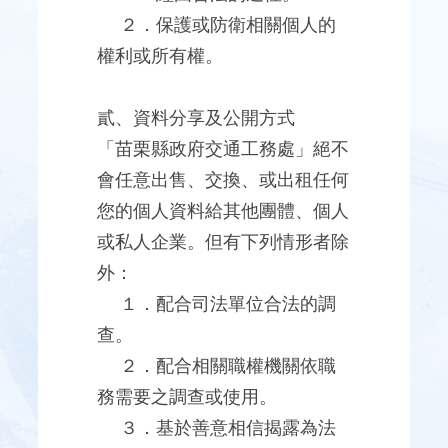
區
２．保護或防衛相關個人的
權利或所有權。
網
站
連
貳、資料分享及公開方式
結
「苗栗縣政府交通工務處」絕不
會任意出售、交換、或出租任何
網
您的個人資料給其他團體、個人
站
導
或私人企業。但有下列情形者除
覽
外：
回
１．配合司法單位合法的調
首
查。
頁
２．配合相關職權機關依職
務需要之調查或使用。
３．基於善意相信揭露為法