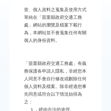
欄
壹、個人資料之蒐集及使用方式
法
單純在「苗栗縣政府交通工務
令
規
處」網站的瀏覽及檔案下載行
章
為，本網站並不會蒐集任何有關
個人的身份資料。
公
開
資
訊
「苗栗縣政府交通工務處」有義
務保護各申請人隱私，非經您本
便
民
人同意不會自行修改或刪除任何
服
個人資料及檔案。除非經過您事
務
先同意或符合以下情況始得為
道
之：
安
１．經由合法的途徑。
專