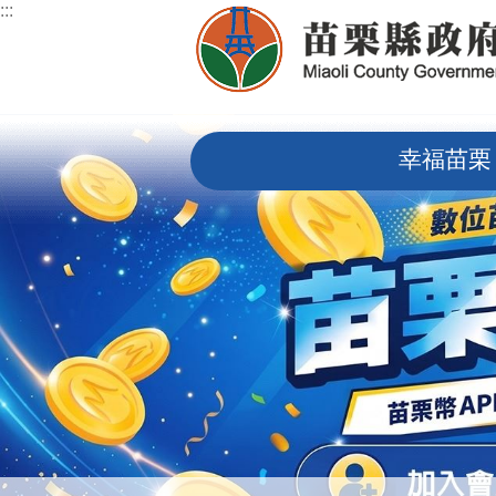
:::
跳到主要內容區塊
:::
幸福苗栗