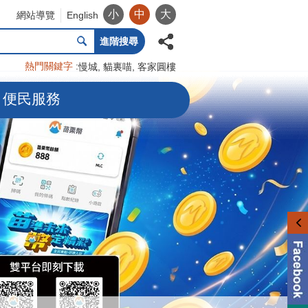
小
中
大
網站導覽
English
進階搜尋
熱門關鍵字
慢城
貓裏喵
客家圓樓
便民服務