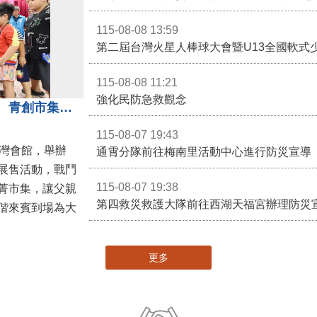
115-08-08 13:59
第二屆台灣火星人棒球大會暨U13全國軟式
115-08-08 11:21
強化民防急救觀念
3對3戰鬥陀螺團體賽決戰銅鑼灣 青創市集展售為父親節增添繽紛
115-08-07 19:43
灣會館，舉辦
通霄分隊前往梅南里活動中心進行防災宣導
展售活動，戰鬥
115-08-07 19:38
菁市集，讓父親
第四救災救護大隊前往西湖天福宮辦理防災
偕來賓到場為大
更多