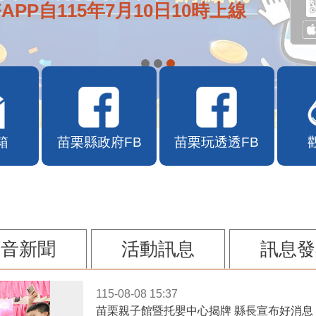
APP自115年7月10日10時上線
箱
苗栗縣政府FB
苗栗玩透透FB
影音新聞
活動訊息
訊息發
115-08-08 15:37
苗栗親子館暨托嬰中心揭牌 縣長宣布好消息