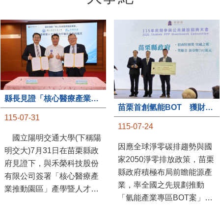
縣長見證「核心醫療產業推動園區」產學合作簽約儀式
苗栗首創氫能BOT 獲財政部「突破之翼」肯定
115-07-31
115-07-24
國立陽明交通大學(下稱陽
因應全球淨零碳排趨勢與國
明交大)7月31日在苗栗縣政
家2050淨零排放政策，苗栗
府見證下，與禾榮科技股份
縣政府積極布局前瞻能源產
有限公司簽署「核心醫療產
業，率全國之先規劃推動
業推動園區」產學暨人才培
「氫能產業專區BOT案」，
育合作備忘錄，為苗栗產業
透過促進民間參與公共建設
升級注入新動能，會中，縣