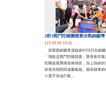
115-08-08 18:26
苗栗縣銅鑼青溪協會8月8日在銅鑼
「飛龍盃戰鬥陀螺競賽」暨青創市集
陀螺旋風襲捲苗南地區，加上熱絡的
節更添熱鬧與溫馨氣氛。縣長鍾東錦
小選手加油打氣 ...