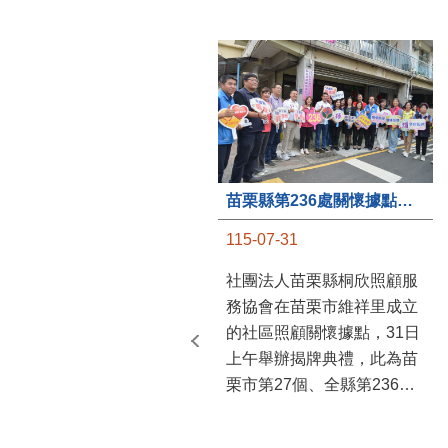
苗栗縣第236處關懷據點在苗栗市維祥里揭牌
115-07-31
社團法人苗栗縣桐欣照顧服
務協會在苗栗市維祥里成立
的社區照顧關懷據點，31日
上午舉辦揭牌典禮，此為苗
栗市第27個、全縣第236處
的據點。苗栗縣長鍾東錦上
午主持揭牌儀式，頒發15萬