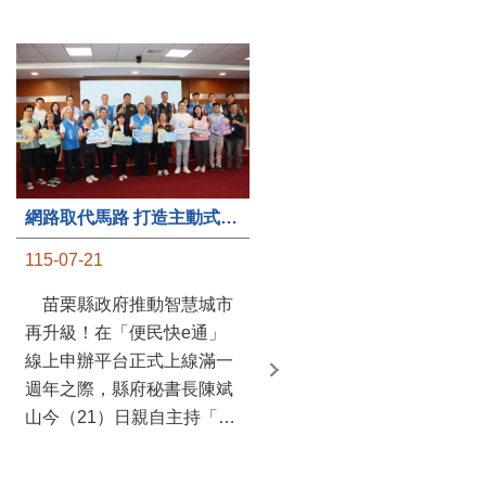
第235處關懷據點揭牌運作 縣長宣布共餐補助將加碼到1萬元
網路取代馬路 打造主動式數位便民服務 苗栗便民快e通 2.0智慧升級啟用
115-07-20
115-07-21
苗栗縣政府攜手牧田家庭
苗栗縣政府推動智慧城市
關懷協會，在頭屋鄉設立的
再升級！在「便民快e通」
社區照顧關懷據點20日揭牌
線上申辦平台正式上線滿一
運作，這是鄉內第6個、全
週年之際，縣府秘書長陳斌
縣第235處的據點；縣長鍾
山今（21）日親自主持「便
東錦在主持揭牌儀式推進據
民快e通 2.0 啟用記者會」，
點總數的同時，也宣布年底
宣布系統全面升級。數位發