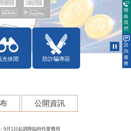
聯
絡
我
們
諮
詢
服
觀光休閒
防詐騙專區
務
布
公開資訊
：9月1日起調降臨時托嬰費用