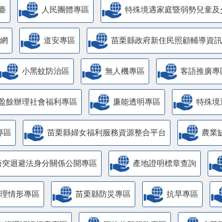
臺
人民團體專區
特殊境遇家庭暨弱勢兒童及
網
道安專區
苗栗縣政府新住民照顧輔導資訊
小黑蚊防治區
無人機專區
客語推廣專
盈餘辦理社會福利專區
廉能透明專區
特殊境
專區
苗栗縣婦女福利服務資源整合平台
農業
衝突迴避法身分關係公開專區
產地證明標章查詢
管理情形專區
苗栗縣防災專區
抗旱專區