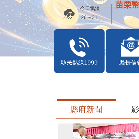
苗栗幣
今日氣溫
26 ~ 31
縣民熱線1999
縣長信
縣府新聞