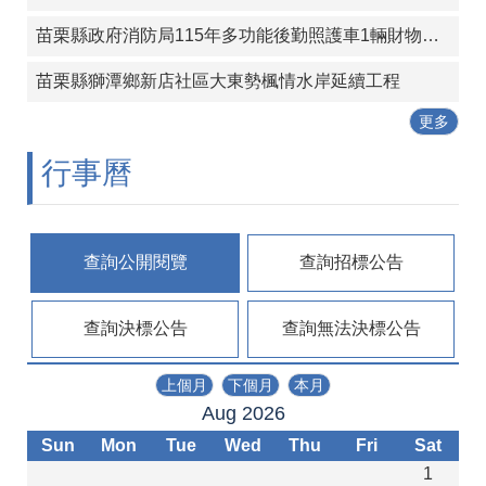
政
策
苗栗縣政府消防局115年多功能後勤照護車1輛財物採購案
苗栗縣獅潭鄉新店社區大東勢楓情水岸延續工程
更多
行事曆
查詢公開閱覽
查詢招標公告
查詢決標公告
查詢無法決標公告
上個月
下個月
本月
Aug 2026
Sun
Mon
Tue
Wed
Thu
Fri
Sat
1