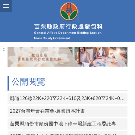
跳到主要內容區塊
進
階
搜
尋
:::
:::
業
務
簡
介
公開閱覽
政
府
縣道126線22K+220至22K+610及23K+620至24K+000段彎道改善工程
資
訊
2027台灣燈會在苗栗-農業燈區計畫
公
開
苗栗縣頭份市頭份國中地下停車場新建工程委託專案管理（含監造）技術服務工作
發