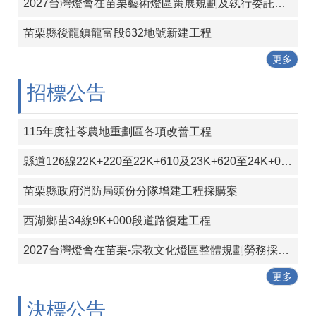
包
2027台灣燈會在苗栗藝術燈區策展規劃及執行委託專業服務案
科
公
苗栗縣後龍鎮龍富段632地號新建工程
告
更多
作
招標公告
業
流
程
115年度社苓農地重劃區各項改善工程
下
載
縣道126線22K+220至22K+610及23K+620至24K+000段彎道改善工程
區
苗栗縣政府消防局頭份分隊增建工程採購案
相
關
西湖鄉苗34線9K+000段道路復建工程
網
站
2027台灣燈會在苗栗-宗教文化燈區整體規劃勞務採購案
更多
網
站
決標公告
導