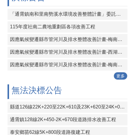
覽
「通霄鎮南和里南勢溪水環境改善整體計畫」委託設計及監造技術服務案
回
首
115年度社南二農地重劃區各項改善工程
頁
因應氣候變遷縣市管河川及排水整體改善計畫-梅南大橋下游堤防工程 委託設計及監造技術服務
隱
私
因應氣候變遷縣市管河川及排水整體改善計畫-西湖溪長通橋下游二號堤防新建工程委託設計及監造技術服務案
權
宣
因應氣候變遷縣市管河川及排水整體改善計畫-梅南大橋上游左岸堤防延長工程委託設計及監造技術服務
告
更多
版
權
無法決標公告
宣
告
縣道126線22K+220至22K+610及23K+620至24K+000段彎道改善工程
資
訊
通霄鎮128線2K+450-2K+670段道路排水改善工程
安
全
泰安鄉苗62線5K+800段道路復建工程