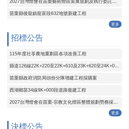
包
2027台灣燈會在苗栗藝術燈區策展規劃及執行委託專業服務案
科
公
苗栗縣後龍鎮龍富段632地號新建工程
告
更多
作
招標公告
業
流
程
115年度社苓農地重劃區各項改善工程
下
載
縣道126線22K+220至22K+610及23K+620至24K+000段彎道改善工程
區
苗栗縣政府消防局頭份分隊增建工程採購案
相
關
西湖鄉苗34線9K+000段道路復建工程
網
站
2027台灣燈會在苗栗-宗教文化燈區整體規劃勞務採購案
更多
網
站
決標公告
導