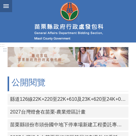
跳到主要內容區塊
進
階
搜
尋
:::
:::
業
務
簡
介
公開閱覽
政
府
縣道126線22K+220至22K+610及23K+620至24K+000段彎道改善工程
資
訊
2027台灣燈會在苗栗-農業燈區計畫
公
開
苗栗縣頭份市頭份國中地下停車場新建工程委託專案管理（含監造）技術服務工作
發