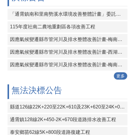
覽
「通霄鎮南和里南勢溪水環境改善整體計畫」委託設計及監造技術服務案
回
首
115年度社南二農地重劃區各項改善工程
頁
因應氣候變遷縣市管河川及排水整體改善計畫-梅南大橋下游堤防工程 委託設計及監造技術服務
隱
私
因應氣候變遷縣市管河川及排水整體改善計畫-西湖溪長通橋下游二號堤防新建工程委託設計及監造技術服務案
權
宣
因應氣候變遷縣市管河川及排水整體改善計畫-梅南大橋上游左岸堤防延長工程委託設計及監造技術服務
告
更多
版
權
無法決標公告
宣
告
縣道126線22K+220至22K+610及23K+620至24K+000段彎道改善工程
資
訊
通霄鎮128線2K+450-2K+670段道路排水改善工程
安
全
泰安鄉苗62線5K+800段道路復建工程