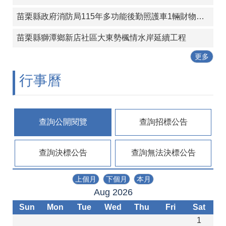
政
策
苗栗縣政府消防局115年多功能後勤照護車1輛財物採購案
苗栗縣獅潭鄉新店社區大東勢楓情水岸延續工程
更多
行事曆
查詢公開閱覽
查詢招標公告
查詢決標公告
查詢無法決標公告
上個月
下個月
本月
Aug 2026
Sun
Mon
Tue
Wed
Thu
Fri
Sat
1