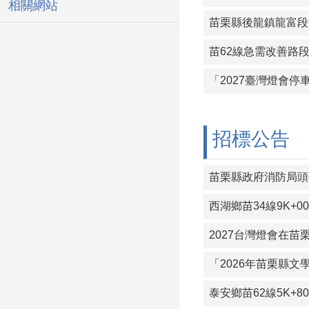
相關網站
苗栗縣後龍鎮龍富段
苗62線急需改善路段(
「2027臺灣燈會
招標公告
苗栗縣政府消防局頭
西湖鄉苗34線9K+
2027台灣燈會在
「2026年苗栗縣
泰安鄉苗62線5K+