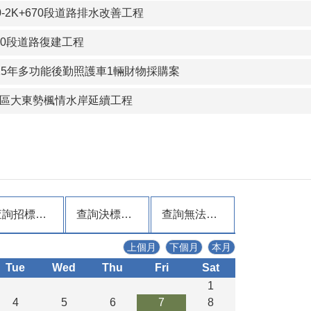
50-2K+670段道路排水改善工程
800段道路復建工程
15年多功能後勤照護車1輛財物採購案
區大東勢楓情水岸延續工程
查詢招標公告
查詢決標公告
查詢無法決標公告
上個月
下個月
本月
Tue
Wed
Thu
Fri
Sat
1
4
5
6
7
8