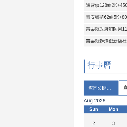
通霄鎮128線2K+4
泰安鄉苗62線5K+
苗栗縣政府消防局1
苗栗縣獅潭鄉新店社
行事曆
查詢公開閱覽
Aug 2026
Sun
Mon
2
3