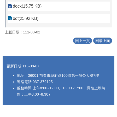
包
docx(15.75 KB)
科
公
告
odt(25.92 KB)
作
上版日期：111-03-02
業
流
回上一頁
回最上面
程
下
:::
載
區
更新日期
115-08-07
相
地址：36001 苗栗市縣府路100號第一辦公大樓7樓
關
連絡電話:037-379125
網
服務時間 上午8:00~12:00、13:00~17:00（彈性上班時
站
間：上午8:00~8:30）
網
站
導