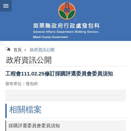
跳到主要內容區塊
進
階
搜
尋
:::
:::
首頁
政府資訊公開
業
政府資訊公開
務
簡
介
工程會111.02.25修訂採購評選委員會委員須知
發布單位：發包科
政
府
資
訊
相關檔案
公
開
採購評選委員會委員須知
發