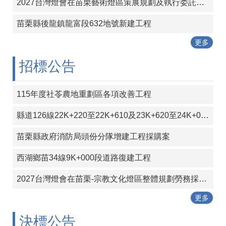
包
2027台灣燈會在苗栗藝術燈區策展規劃及執行委託專業服務案
科
公
苗栗縣後龍鎮龍富段632地號新建工程
告
更多
作
招標公告
業
流
程
115年度社苓農地重劃區各項改善工程
下
載
縣道126線22K+220至22K+610及23K+620至24K+000段彎道改善工程
區
苗栗縣政府消防局頭份分隊增建工程採購案
相
關
西湖鄉苗34線9K+000段道路復建工程
網
站
2027台灣燈會在苗栗-宗教文化燈區整體規劃勞務採購案
更多
網
站
決標公告
導