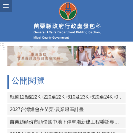
跳到主要內容區塊
進
階
搜
尋
:::
:::
業
務
簡
介
公開閱覽
政
府
縣道126線22K+220至22K+610及23K+620至24K+000段彎道改善工程
資
訊
2027台灣燈會在苗栗-農業燈區計畫
公
開
苗栗縣頭份市頭份國中地下停車場新建工程委託專案管理（含監造）技術服務工作
發