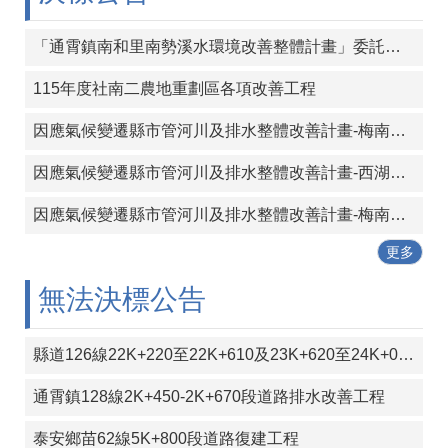
覽
「通霄鎮南和里南勢溪水環境改善整體計畫」委託設計及監造技術服務案
回
首
115年度社南二農地重劃區各項改善工程
頁
因應氣候變遷縣市管河川及排水整體改善計畫-梅南大橋下游堤防工程 委託設計及監造技術服務
隱
私
因應氣候變遷縣市管河川及排水整體改善計畫-西湖溪長通橋下游二號堤防新建工程委託設計及監造技術服務案
權
宣
因應氣候變遷縣市管河川及排水整體改善計畫-梅南大橋上游左岸堤防延長工程委託設計及監造技術服務
告
更多
版
權
無法決標公告
宣
告
縣道126線22K+220至22K+610及23K+620至24K+000段彎道改善工程
資
訊
通霄鎮128線2K+450-2K+670段道路排水改善工程
安
全
泰安鄉苗62線5K+800段道路復建工程