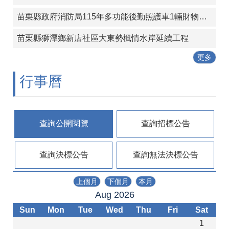
政
策
苗栗縣政府消防局115年多功能後勤照護車1輛財物採購案
苗栗縣獅潭鄉新店社區大東勢楓情水岸延續工程
更多
行事曆
查詢公開閱覽
查詢招標公告
查詢決標公告
查詢無法決標公告
上個月
下個月
本月
Aug 2026
Sun
Mon
Tue
Wed
Thu
Fri
Sat
1