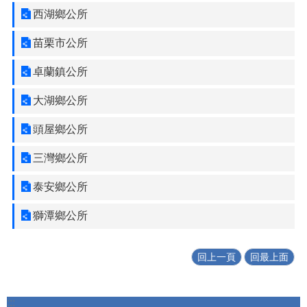
花
西湖鄉公所
絮
苗
苗栗市公所
栗
縣
卓蘭鎮公所
政
府
大湖鄉公所
保
育
頭屋鄉公所
專
區
三灣鄉公所
網
泰安鄉公所
站
連
獅潭鄉公所
結
影
回上一頁
回最上面
音
專
區
:::