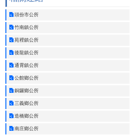
法
令
頭份市公所
規
章
竹南鎮公所
公
苑裡鎮公所
開
資
後龍鎮公所
訊
通霄鎮公所
農
業
公館鄉公所
機
械
銅鑼鄉公所
代
耕
三義鄉公所
資
訊
造橋鄉公所
活
南庄鄉公所
動