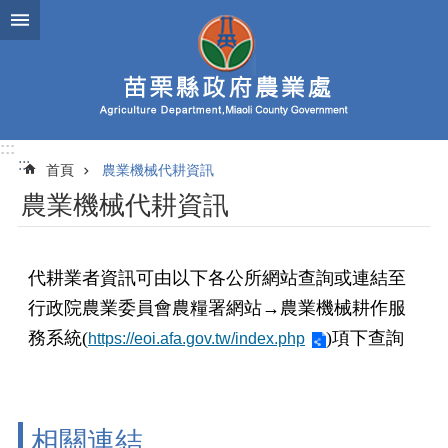
跳到主要內容區塊
進
階
搜
尋
:::
:::
首頁
農業機械代耕資訊
業
農業機械代耕資訊
務
簡
介
代耕業者資訊可由以下各公所網站查詢或連結至
便
行政院農業委員會農糧署網站→農業機械耕作服
民
服
務系統(
)項下查詢
https://eoi.afa.gov.tw/index.php
務
公
佈
欄
相關連結