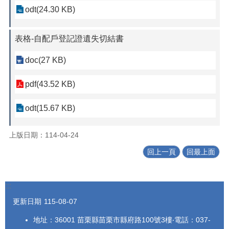
算
odt(24.30 KB)
執
行
情
表格-自配戶登記證遺失切結書
形
專
doc(27 KB)
區
pdf(43.52 KB)
補
助
odt(15.67 KB)
公
告
專
上版日期：114-04-24
區
回上一頁
回最上面
草
莓
病
:::
害
更新日期
115-08-07
防
治
地址：36001 苗栗縣苗栗市縣府路100號3樓‧電話：037-
專