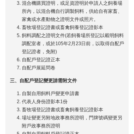
花
混合機購買證明，或足資證明於申請人之飼養場
絮
所內，以混合機自行調製飼料，供給自有家畜、
苗
家禽或水產動物之證明文件或照片。
栗
畜牧場登記證書或畜禽飼養登記證影本
縣
飼料調配之證明文件(若飼養場所登記以載明飼料
政
府
調配室者，或於105年2月23日前，以取得自配戶
保
登記證者，免附)
育
自配戶登記證正本
專
自配戶展延問卷
區
網
三、自配戶登記變更請需附文件
站
連
自製自用飼料戶變更申請書
結
代表人身份證影本1份
畜牧場登記證書或畜禽飼養登記證影本
影
音
場址變更另附地政事務所證明，門牌號碼變更另
專
附戶政事務所證明
區
自製自用飼料戶登記證正本