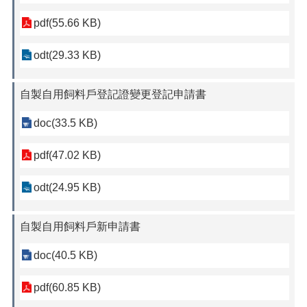
農
pdf(55.66 KB)
業
缺
odt(29.33 KB)
工
性
自製自用飼料戶登記證變更登記申請書
別
平
doc(33.5 KB)
等
專
pdf(47.02 KB)
區
政
odt(24.95 KB)
策
及
業
自製自用飼料戶新申請書
務
宣
doc(40.5 KB)
導
之
pdf(60.85 KB)
預