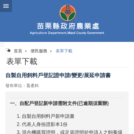
跳到主要內容區塊
進
階
搜
尋
:::
:::
首頁
便民服務
表單下載
業
表單下載
務
簡
介
自製自用飼料戶登記證申請/變更/展延申請書
發布單位：畜產科
便
民
服
一、自配戶登記新申請需附文件(已逾期須重辦)
務
自製自用飼料戶新申請書
公
佈
代表人身份證影本1份
欄
混合機購買證明，或足資證明於申請人之飼養場