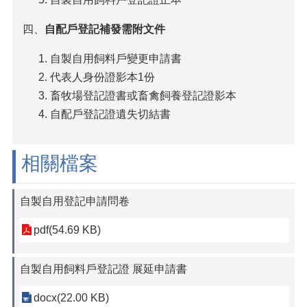
農
藥
四、
自配戶登記補發需附文件
業
務
自製自用飼料戶變更申請書
資
代表人身份證影本1份
訊
畜牧場登記證書或畜禽飼養登記證影本
專
自配戶登記證遺失切結書
區
紅
火
相關檔案
蟻
產
自製自用登記申請問卷
地
證
pdf(54.69 KB)
明
標
章
自製自用飼料戶登記證 展延申請書
查
詢
docx(22.00 KB)