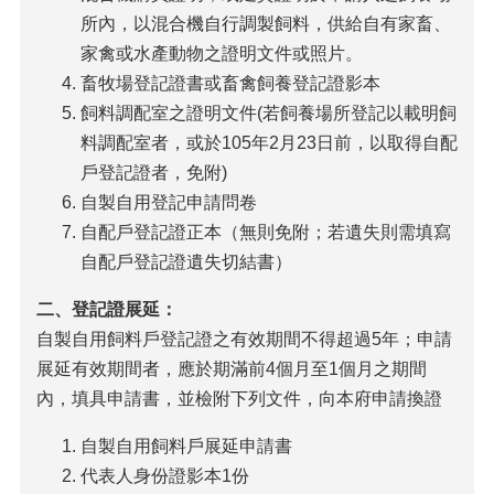
法
所內，以混合機自行調製飼料，供給自有家畜、
令
家禽或水產動物之證明文件或照片。
規
畜牧場登記證書或畜禽飼養登記證影本
章
飼料調配室之證明文件(若飼養場所登記以載明飼
公
料調配室者，或於105年2月23日前，以取得自配
開
戶登記證者，免附)
資
自製自用登記申請問卷
訊
自配戶登記證正本（無則免附；若遺失則需填寫
農
自配戶登記證遺失切結書）
業
機
二、登記證展延：
械
代
自製自用飼料戶登記證之有效期間不得超過5年；申請
耕
展延有效期間者，應於期滿前4個月至1個月之期間
資
內，填具申請書，並檢附下列文件，向本府申請換證
訊
自製自用飼料戶展延申請書
活
動
代表人身份證影本1份