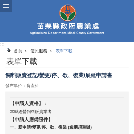
跳到主要內容區塊
進
階
搜
尋
:::
:::
首頁
便民服務
表單下載
業
表單下載
務
簡
介
飼料販賣登記/變更/停、歇、復業/展延申請書
發布單位：畜產科
便
民
服
【申請人資格】
：
務
本縣經營飼料販賣業者
公
【申請人應備證件】
：
佈
一、新申請/變更/停、歇、復業 (逾期須重辦)
欄