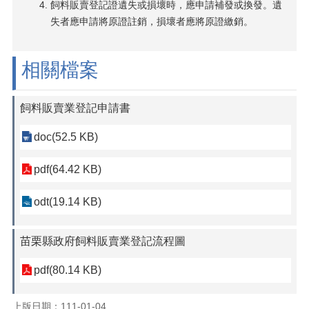
花
飼料販賣登記證遺失或損壞時，應申請補發或換發。遺
絮
失者應申請將原證註銷，損壞者應將原證繳銷。
苗
栗
相關檔案
縣
政
府
飼料販賣業登記申請書
保
育
doc(52.5 KB)
專
區
pdf(64.42 KB)
網
站
odt(19.14 KB)
連
結
苗栗縣政府飼料販賣業登記流程圖
影
音
pdf(80.14 KB)
專
區
上版日期：111-01-04