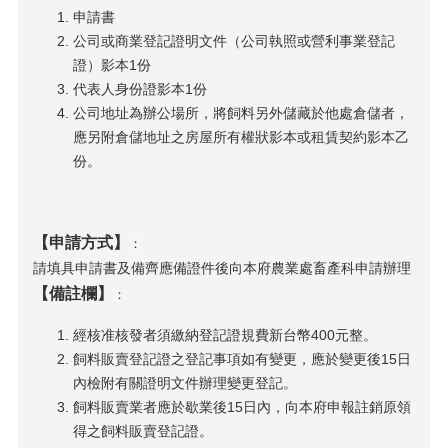
申請書
法
公司或商業登記證明文件（公司執照或營利事業登記
令
規
證）影本1份
章
代表人身份證影本1份
公司地址為辦公場所，將飼料另外儲藏於他處倉儲者，
公
應另附倉儲地址之房屋所有權狀影本或租賃契約影本乙
開
份。
資
訊
農
【申請方式】
業
：
機
請填具申請書及備齊應備證件後向本府農業處畜產科申請辦理
械
【備註欄】
：
代
耕
經核准核發者須繳納登記證規費新台幣400元整。
資
飼料販賣登記證之登記事項如有變更，應於變更後15日
訊
內檢附有關證明文件辦理變更登記。
飼料販賣業者應於歇業後15日內，向本府申報註銷原領
活
動
得之飼料販賣登記證。