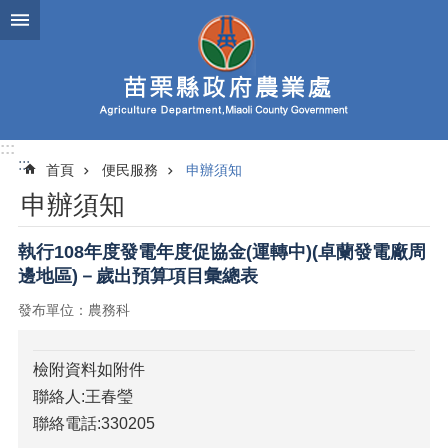
跳到主要內容區塊
進
階
搜
尋
:::
:::
首頁
便民服務
申辦須知
業
申辦須知
務
簡
介
執行108年度發電年度促協金(運轉中)(卓蘭發電廠周
邊地區)－歲出預算項目彙總表
便
民
發布單位：農務科
服
務
檢附資料如附件
公
聯絡人:王春瑩
佈
聯絡電話:330205
欄