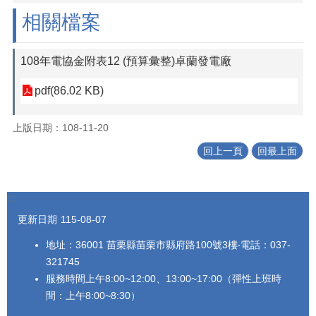
法
相關檔案
令
規
章
108年電協金附表12 (預算彙整)卓蘭發電廠
公
pdf(86.02 KB)
開
資
上版日期：108-11-20
訊
回上一頁
回最上面
農
業
機
:::
械
代
更新日期
115-08-07
耕
地址：36001 苗栗縣苗栗市縣府路100號3樓‧電話：037-
資
訊
321745
服務時間上午8:00~12:00、13:00~17:00（彈性上班時
活
間：上午8:00~8:30）
動