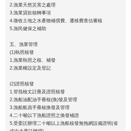
花
2.漁業天然災害之處理
絮
3.漁業貸款核轉事項
苗
4.徵收土地之水產物補償費、遷移費查估審核
栗
5.漁民健保之補助
縣
政
府
五、漁業管理
保
(1)執照核發
育
1.漁業執照之核、補發
專
區
2.漁業權設定及登記
網
(2)證照核發
站
連
1.管筏檢丈註冊及證照核發
結
2.漁船油配油手冊核(換)發及管理
3.漁船船員手冊核換發及管理
影
音
4.二十噸以下漁船證照之換發補證
專
5.受委託辦理二十噸以上漁船核發無拖網設備證明(省
區