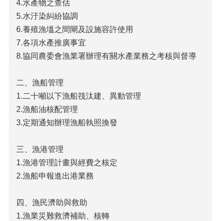
4.水產物之查估
法
5.水汙染糾紛協調
令
6.養殖漁塭之間閘及設施容許使用
規
章
7.各項水產推廣事宜
8.協同農委會漁業署辦理有關水產業務之考核與督導
公
開
資
二、漁船管理
訊
1.二十噸以下漁船筏汰建、異動管理
2.漁船油核配管理
農
業
3.定期通知辦理漁船執照換發
機
械
三、漁港管理
代
耕
1.漁港管理計畫與經費之核定
資
2.漁船申報進出港業務
訊
活
四、漁民濟助與救助
動
1.漁業災難救濟補助、核轉