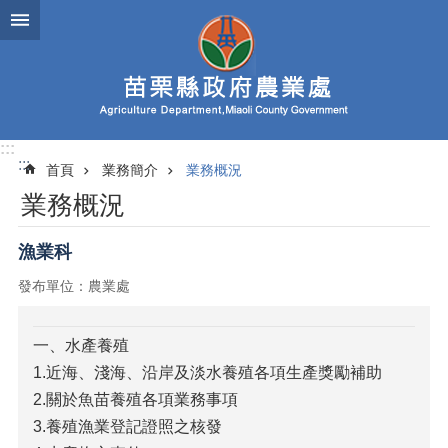
跳到主要內容區塊
進
階
搜
尋
:::
:::
首頁
業務簡介
業務概況
業
業務概況
務
簡
介
漁業科
發布單位：農業處
便
民
服
一、水產養殖
務
1.近海、淺海、沿岸及淡水養殖各項生產獎勵補助
公
2.關於魚苗養殖各項業務事項
佈
3.養殖漁業登記證照之核發
欄