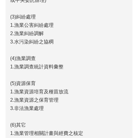
或中央委託辦理)
農
藥
(3)糾紛處理
業
1.漁業公害糾紛處理
務
資
2.漁業糾紛調解
訊
3.水污染糾紛之協稠
專
區
(4)漁業調查
紅
1.漁業調查統計資料彙整
火
蟻
(5)資源保育
產
1.漁業資源培育及種苗放流
地
2.漁業資源之保育管理
證
明
3.非法漁業處理
標
章
(6)其它
查
1.漁業管理相關計畫與經費之核定
詢