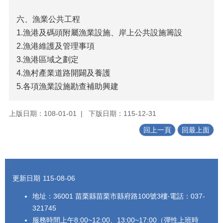
農
六、漁業公共工程
業
缺
1.漁港及碼頭附屬漁業設施、岸上公共設施籌設
工
2.漁港維護及管理事項
3.漁港區域之劃定
性
別
4.漁村產業道路開闢及養護
平
5.各項漁業設施勘查補助興建
等
專
上版日期：108-01-01
下版日期：115-12-31
區
回上一頁
回最上面
政
策
及
:::
業
務
更新日期
115-08-06
宣
導
地址：36001 苗栗縣苗栗市縣府路100號3樓‧電話：037-
之
321745
預
服務時間上午8:00~12:00、13:00~17:00（彈性上班時