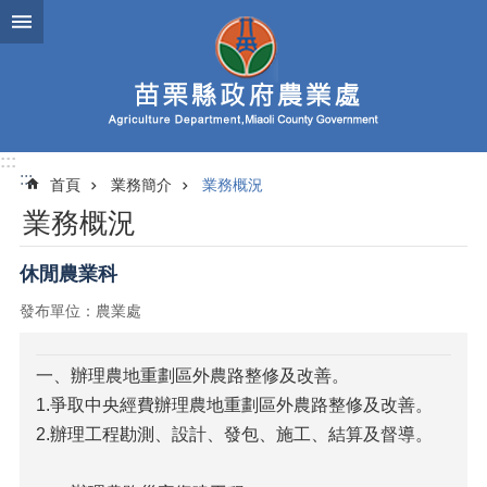
跳到主要內容區塊
進
階
搜
尋
:::
:::
首頁
業務簡介
業務概況
業
業務概況
務
簡
介
休閒農業科
發布單位：農業處
便
民
服
一、辦理農地重劃區外農路整修及改善。
務
1.爭取中央經費辦理農地重劃區外農路整修及改善。
公
2.辦理工程勘測、設計、發包、施工、結算及督導。
佈
欄