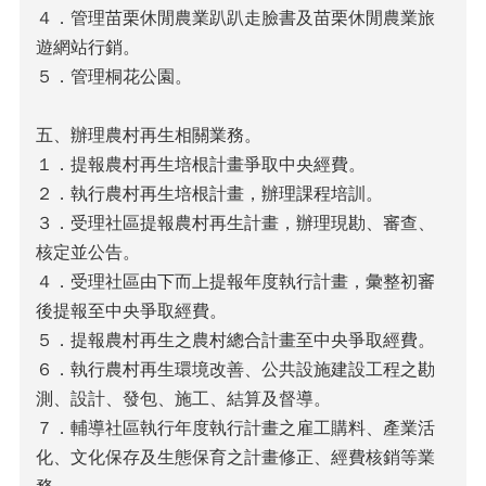
花
４．管理苗栗休閒農業趴趴走臉書及苗栗休閒農業旅
絮
遊網站行銷。
苗
５．管理桐花公園。
栗
縣
政
五、辦理農村再生相關業務。
府
１．提報農村再生培根計畫爭取中央經費。
保
２．執行農村再生培根計畫，辦理課程培訓。
育
３．受理社區提報農村再生計畫，辦理現勘、審查、
專
區
核定並公告。
４．受理社區由下而上提報年度執行計畫，彙整初審
網
後提報至中央爭取經費。
站
連
５．提報農村再生之農村總合計畫至中央爭取經費。
結
６．執行農村再生環境改善、公共設施建設工程之勘
測、設計、發包、施工、結算及督導。
影
音
７．輔導社區執行年度執行計畫之雇工購料、產業活
專
化、文化保存及生態保育之計畫修正、經費核銷等業
區