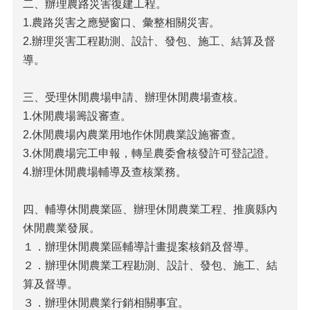
二、辦理農路災害復建工程。
法
1.農路災害之應變窗口、彙整相關災害。
令
2.辦理災害工程勘測、設計、發包、施工、結算及督
規
章
導。
公
三、受理休閒農場申請、辦理休閒農場查核。
開
資
1.休閒農場籌設審查。
訊
2.休閒農場內農業用地作休閒農業設施審查。
3.休閒農場完工申報，轉呈農委會核發許可登記證。
農
業
4.辦理休閒農場輔導及查核業務。
機
械
四、輔導休閒農業區、辦理休閒農業工程、推廣縣內
代
耕
休閒農業發展。
資
１．辦理休閒農業區輔導計畫提案核銷及督導。
訊
２．辦理休閒農業工程勘測、設計、發包、施工、結
活
算及督導。
動
３．辦理休閒農業行銷相關事宜。