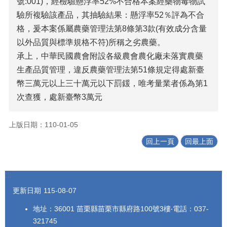
號:001)，經檢驗懸浮率52%不合格本案經藥物毒物試
法
驗所複驗該產品，其抽驗結果：懸浮率52％評為不合
令
格，爰本案係屬農藥管理法第8條第3款(有效成分含量
規
以外品質與標準規格不符)所稱之劣農藥。
章
承上，中華民國農會附設各級農會農化廠未落實農藥
公
生產品質管理，違反農藥管理法第51條規定得處新臺
開
資
幣三萬元以上三十萬元以下罰鍰，唯考量業者係為第1
訊
次查獲，處新臺幣3萬元
農
業
上版日期：110-01-05
機
回上一頁
回最上面
械
代
耕
:::
資
訊
更新日期
115-08-07
活
地址：36001 苗栗縣苗栗市縣府路100號3樓‧電話：037-
動
321745