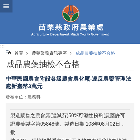
跳到主要內容區塊
進
階
搜
尋
:::
:::
首頁
農藥業務資訊專區
成品農藥抽檢不合格
業
成品農藥抽檢不合格
務
簡
介
中華民國農會附設各級農會農化廠-違反農藥管理法
處新臺幣3萬元
便
民
發布單位：農務科
服
務
製造販售之農會露(達滅芬)50%可濕性粉劑(農藥許可
公
證農藥製字第05848號、製造日期:108年08月02日，
佈
批
欄