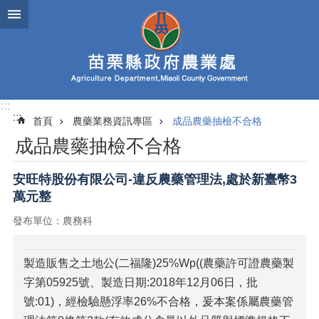
跳到主要內容區塊
進
階
搜
尋
:::
:::
首頁
農藥業務資訊專區
成品農藥抽檢不合格
業
成品農藥抽檢不合格
務
簡
介
安旺特股份有限公司-違反農藥管理法,處於新臺幣3
萬元整
便
民
發布單位：農務科
服
務
製造販售之土地公(二福隆)25%Wp((農藥許可證農藥製
公
字第05925號、製造日期:2018年12月06日，批
佈
號:01)，經檢驗懸浮率26%不合格，爰本案係屬農藥管
欄