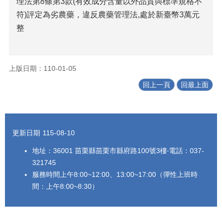
理法第8條第3款(有效成分含量以外品質與標準規格不
法
符)評定為劣農藥，違反農藥管理法,處於新臺幣3萬元
令
整
規
章
公
上版日期：110-01-05
開
資
回上一頁
回最上面
訊
農
:::
業
機
更新日期
115-08-10
械
地址：36001 苗栗縣苗栗市縣府路100號3樓‧電話：037-
代
耕
321745
資
服務時間上午8:00~12:00、13:00~17:00（彈性上班時
訊
間：上午8:00~8:30）
活
動