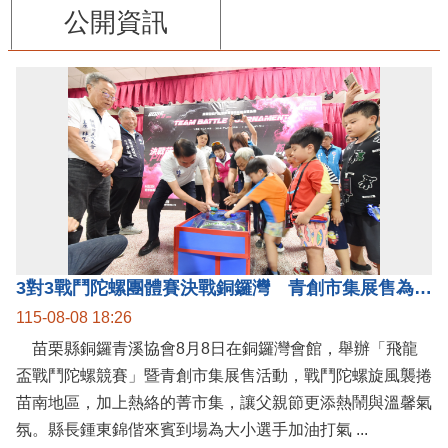
公開資訊
3對3戰鬥陀螺團體賽決戰銅鑼灣 青創市集展售為父親節增添繽紛
115-08-08 18:26
苗栗縣銅鑼青溪協會8月8日在銅鑼灣會館，舉辦「飛龍
盃戰鬥陀螺競賽」暨青創市集展售活動，戰鬥陀螺旋風襲捲
苗南地區，加上熱絡的菁市集，讓父親節更添熱鬧與溫馨氣
氛。縣長鍾東錦偕來賓到場為大小選手加油打氣 ...