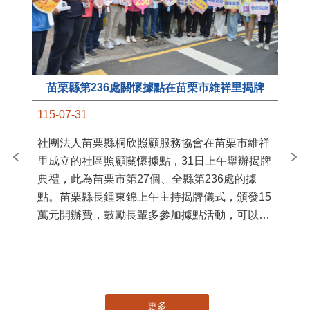
苗栗縣第236處關懷據點在苗栗市維祥里揭牌
11
115-07-31
國
社團法人苗栗縣桐欣照顧服務協會在苗栗市維祥
苗
里成立的社區照顧關懷據點，31日上午舉辦揭牌
署
典禮，此為苗栗市第27個、全縣第236處的據
作
點。苗栗縣長鍾東錦上午主持揭牌儀式，頒發15
縣
萬元開辦費，鼓勵長輩多參加據點活動，可以更
手
加健康、長壽。 坐落於苗栗市維祥里光華街89
號的社區照顧關懷據點，今 ...
更多