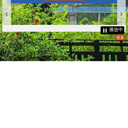
播放中
更多
:::
更新日期
115-08-08
瀏覽人次
4785238
版權所有 © 苗栗縣政府 Copyright 2019 Miaoli County Government
All rights reserved.
36001 苗栗市縣府路100號(第一辦公大樓)、36046 苗栗市府前路1號
(第二辦公大樓) 電話:1999(限苗栗縣內撥打), 037-322150(外縣市)
服務時間：上午8:00~12:00、13:00~17:00（彈性上班時間：上午
8:00~8:30）