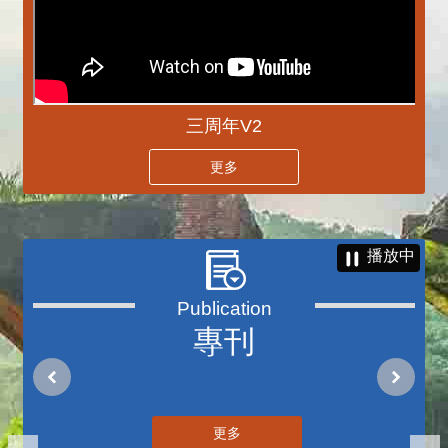
三周年V2
更多
播放中
專刊
更多