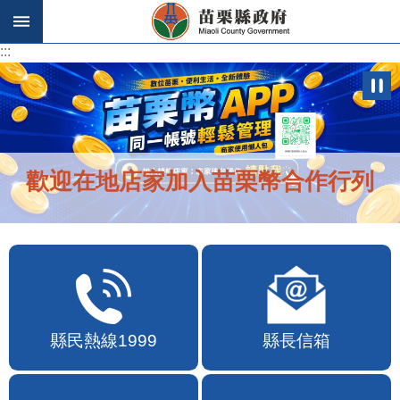
跳到主要內容區塊
:::
:::
歡迎在地店家加入苗栗幣合作行列
縣民熱線1999
縣長信箱