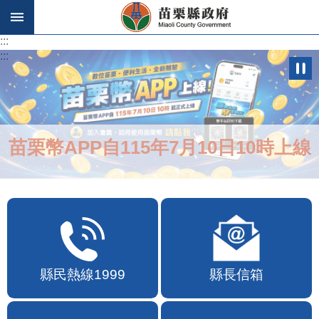
跳到主要內容區塊
:::
:::
苗栗幣APP自115年7月10日10時上線
縣民熱線1999
縣長信箱