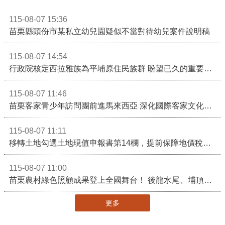
115-08-07 15:36
苗栗縣頭份市某私立幼兒園疑似不當對待幼兒案件說明稿
115-08-07 14:54
行政院核定西拉雅族為平埔原住民族群 盼望已久的重要時刻到來！8月13日起受理民族成員名冊登記
115-08-07 11:46
苗栗客家青少年訪問團前進馬來西亞 深化國際客家文化交流
115-08-07 11:11
移轉土地勾選土地現值申報書第14欄，提前保障地價稅節稅權益
115-08-07 11:00
苗栗農村綠色照顧成果登上全國舞台！ 後龍水尾、埔頂社區前進2026高齡健康產業博覽會
更多