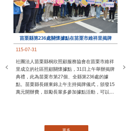
苗栗縣第236處關懷據點在苗栗市維祥里揭牌
11
115-07-31
國
社團法人苗栗縣桐欣照顧服務協會在苗栗市維祥
苗
里成立的社區照顧關懷據點，31日上午舉辦揭牌
署
典禮，此為苗栗市第27個、全縣第236處的據
作
點。苗栗縣長鍾東錦上午主持揭牌儀式，頒發15
縣
萬元開辦費，鼓勵長輩多參加據點活動，可以更
手
加健康、長壽。 坐落於苗栗市維祥里光華街89
號的社區照顧關懷據點，今 ...
更多