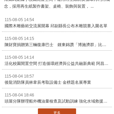
念，採用再生紙製作書架、桌椅、裝飾與裝置， ...
115-08-05 14:54
國際木雕藝術交流展開幕 邱副縣長公布木雕競賽入圍名單
115-08-05 14:15
陳財寶捐贈第三輛復康巴士 鍾東錦讚「博施濟群」比喻如及時雨
115-08-05 14:14
活化校園閒置空間 打造循環經濟與公益共融新典範 阿昌共好聚落揭牌
115-08-04 18:57
後龍消防隊員林韋辰考取設備士 金榜題名展專業
115-08-04 18:46
頭屋分隊辦理船外機油量檢查及試動訓練 強化水域救援整備量能
更多