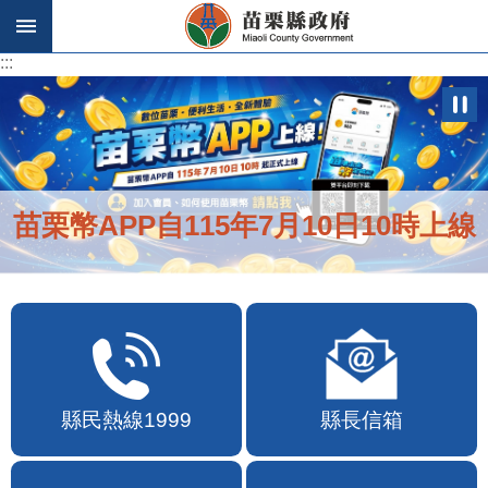
跳到主要內容區塊
:::
:::
苗栗幣APP自115年7月10日10時上線
縣民熱線1999
縣長信箱