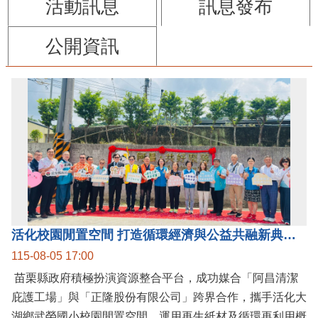
活動訊息
訊息發布
公開資訊
活化校園閒置空間 打造循環經濟與公益共融新典範 阿昌清潔庇護工場 跨界合作 共好聚落
115-08-05 17:00
苗栗縣政府積極扮演資源整合平台，成功媒合「阿昌清潔
庇護工場」與「正隆股份有限公司」跨界合作，攜手活化大
湖鄉武榮國小校園閒置空間，運用再生紙材及循環再利用概