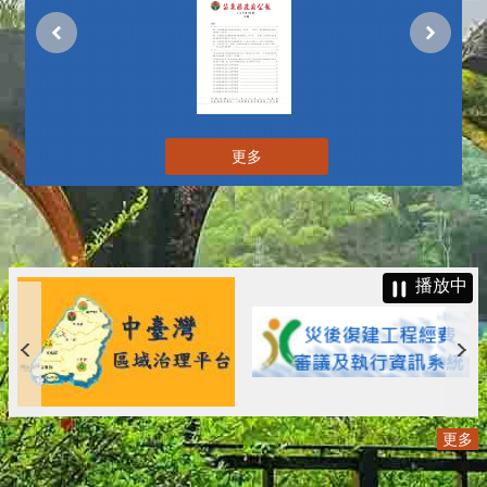
更多
播放中
更多