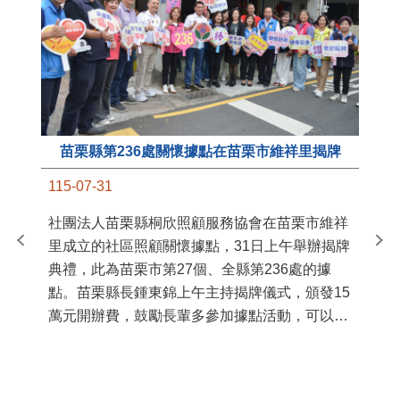
苗栗縣第236處關懷據點在苗栗市維祥里揭牌
11
115-07-31
國
社團法人苗栗縣桐欣照顧服務協會在苗栗市維祥
苗
里成立的社區照顧關懷據點，31日上午舉辦揭牌
署
典禮，此為苗栗市第27個、全縣第236處的據
作
點。苗栗縣長鍾東錦上午主持揭牌儀式，頒發15
縣
萬元開辦費，鼓勵長輩多參加據點活動，可以更
手
加健康、長壽。 坐落於苗栗市維祥里光華街89
號的社區照顧關懷據點，今 ...