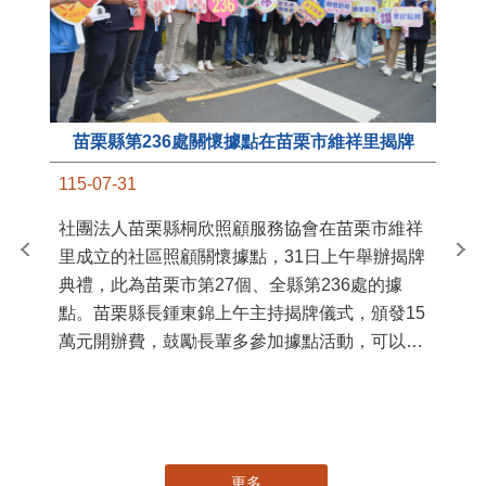
苗栗縣第236處關懷據點在苗栗市維祥里揭牌
11
115-07-31
國
社團法人苗栗縣桐欣照顧服務協會在苗栗市維祥
苗
里成立的社區照顧關懷據點，31日上午舉辦揭牌
署
典禮，此為苗栗市第27個、全縣第236處的據
作
點。苗栗縣長鍾東錦上午主持揭牌儀式，頒發15
縣
萬元開辦費，鼓勵長輩多參加據點活動，可以更
手
加健康、長壽。 坐落於苗栗市維祥里光華街89
號的社區照顧關懷據點，今 ...
更多