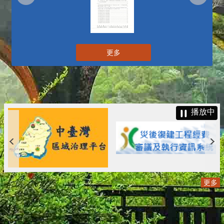
更多
播放中
更多