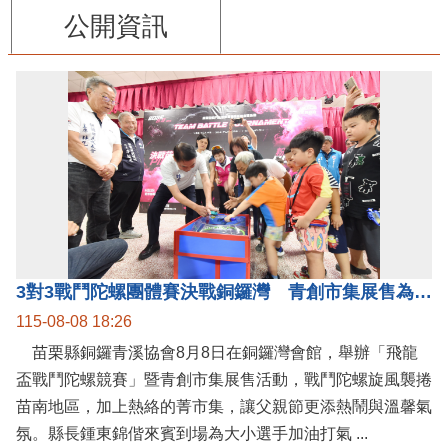
公開資訊
3對3戰鬥陀螺團體賽決戰銅鑼灣 青創市集展售為父親節增添繽紛
115-08-08 18:26
苗栗縣銅鑼青溪協會8月8日在銅鑼灣會館，舉辦「飛龍
盃戰鬥陀螺競賽」暨青創市集展售活動，戰鬥陀螺旋風襲捲
苗南地區，加上熱絡的菁市集，讓父親節更添熱鬧與溫馨氣
氛。縣長鍾東錦偕來賓到場為大小選手加油打氣 ...