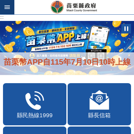
跳到主要內容區塊
:::
:::
苗栗幣APP自115年7月10日10時上線
縣民熱線1999
縣長信箱