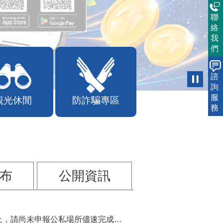
聯
絡
我
們
諮
詢
服
觀光休閒
防詐騙專區
務
布
公開資訊
115年第2季固定源空污費申報已於7月底截止，請尚未申報公私場所儘速完成申繳，以免面臨滯納金及罰鍰!