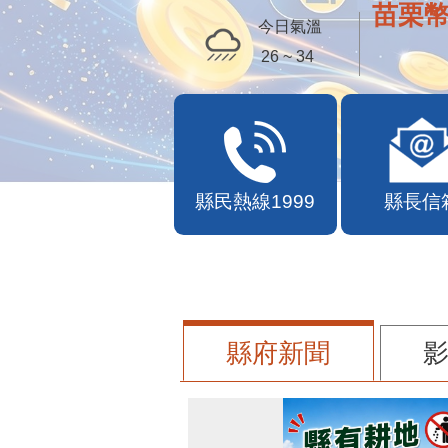
苗栗幣
今日氣溫
26 ~ 34
縣民熱線1999
縣長信
縣府新聞