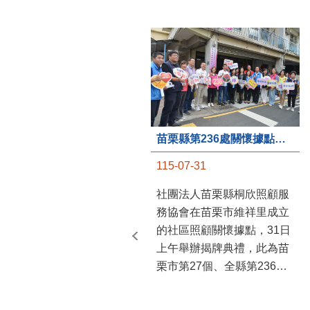
苗栗縣第236處關懷據點在苗栗市維祥里揭牌
115-07-31
社團法人苗栗縣桐欣照顧服
務協會在苗栗市維祥里成立
的社區照顧關懷據點，31日
上午舉辦揭牌典禮，此為苗
栗市第27個、全縣第236處
的據點。苗栗縣長鍾東錦上
午主持揭牌儀式，頒發15萬