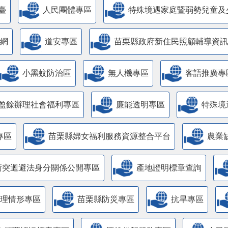
臺
人民團體專區
特殊境遇家庭暨弱勢兒童及
網
道安專區
苗栗縣政府新住民照顧輔導資訊
小黑蚊防治區
無人機專區
客語推廣專
盈餘辦理社會福利專區
廉能透明專區
特殊境
專區
苗栗縣婦女福利服務資源整合平台
農業
衝突迴避法身分關係公開專區
產地證明標章查詢
管理情形專區
苗栗縣防災專區
抗旱專區