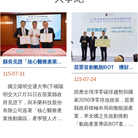
縣長見證「核心醫療產業推動園區」產學合作簽約儀式
苗栗首創氫能BOT 獲財政部「突破之翼」肯定
115-07-31
115-07-24
國立陽明交通大學(下稱陽
因應全球淨零碳排趨勢與國
明交大)7月31日在苗栗縣政
家2050淨零排放政策，苗栗
府見證下，與禾榮科技股份
縣政府積極布局前瞻能源產
有限公司簽署「核心醫療產
業，率全國之先規劃推動
業推動園區」產學暨人才培
「氫能產業專區BOT案」，
育合作備忘錄，為苗栗產業
透過促進民間參與公共建設
升級注入新動能，會中，縣