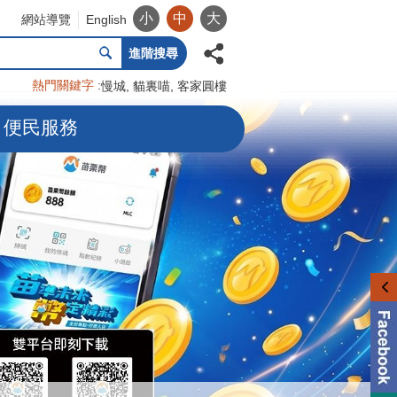
小
中
大
網站導覽
English
進階搜尋
熱門關鍵字
慢城
貓裏喵
客家圓樓
便民服務