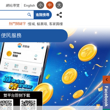
小
中
大
網站導覽
English
進階搜尋
熱門關鍵字
慢城
貓裏喵
客家圓樓
便民服務