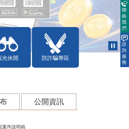
聯
絡
我
們
諮
詢
服
觀光休閒
防詐騙專區
務
布
公開資訊
兒案件說明稿