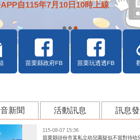
APP自115年7月10日10時上線
箱
苗栗縣政府FB
苗栗玩透透FB
影音新聞
活動訊息
訊息發
115-08-07 15:36
苗栗縣頭份市某私立幼兒園疑似不當對待幼