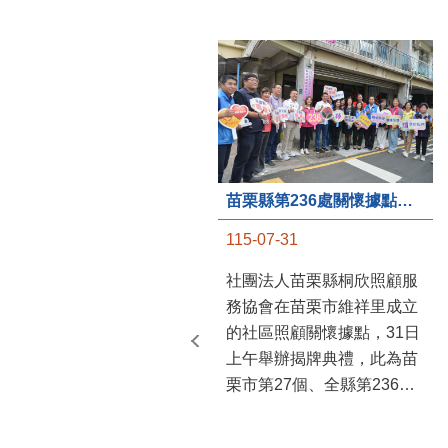
苗栗縣第236處關懷據點在苗栗市維祥里揭牌
115-07-31
社團法人苗栗縣桐欣照顧服
務協會在苗栗市維祥里成立
的社區照顧關懷據點，31日
上午舉辦揭牌典禮，此為苗
栗市第27個、全縣第236處
的據點。苗栗縣長鍾東錦上
午主持揭牌儀式，頒發15萬