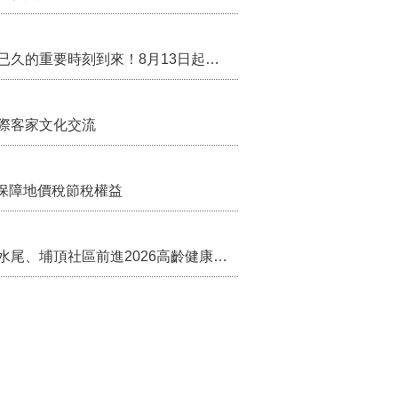
行政院核定西拉雅族為平埔原住民族群 盼望已久的重要時刻到來！8月13日起受理民族成員名冊登記
際客家文化交流
保障地價稅節稅權益
苗栗農村綠色照顧成果登上全國舞台！ 後龍水尾、埔頂社區前進2026高齡健康產業博覽會