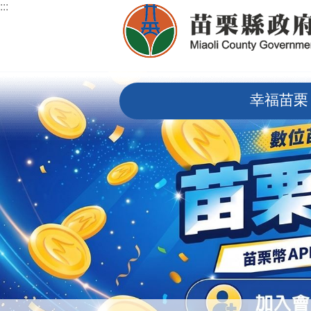
:::
跳到主要內容區塊
:::
幸福苗栗