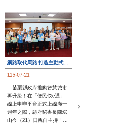
第235處關懷據點揭牌運作 縣長宣布共餐補助將加碼到1萬元
網路取代馬路 打造主動式數位便民服務 苗栗便民快e通 2.0智慧升級啟用
115-07-20
115-07-21
苗栗縣政府攜手牧田家庭
苗栗縣政府推動智慧城市
關懷協會，在頭屋鄉設立的
再升級！在「便民快e通」
社區照顧關懷據點20日揭牌
線上申辦平台正式上線滿一
運作，這是鄉內第6個、全
週年之際，縣府秘書長陳斌
縣第235處的據點；縣長鍾
山今（21）日親自主持「便
東錦在主持揭牌儀式推進據
民快e通 2.0 啟用記者會」，
點總數的同時，也宣布年底
宣布系統全面升級。數位發