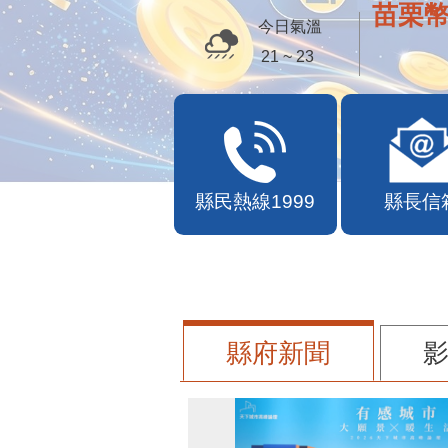
苗栗幣
今日氣溫
21 ~ 23
縣民熱線1999
縣長信
縣府新聞