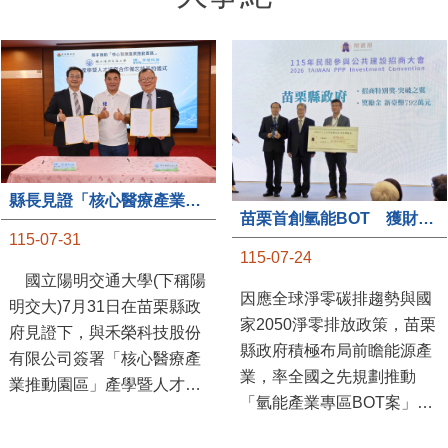
縣長見證「核心醫療產業推動園區」產學合作簽約儀式
苗栗首創氫能BOT 獲財政部「突破之翼」肯定
115-07-31
115-07-24
國立陽明交通大學(下稱陽
因應全球淨零碳排趨勢與國
明交大)7月31日在苗栗縣政
家2050淨零排放政策，苗栗
府見證下，與禾榮科技股份
縣政府積極布局前瞻能源產
有限公司簽署「核心醫療產
業，率全國之先規劃推動
業推動園區」產學暨人才培
「氫能產業專區BOT案」，
育合作備忘錄，為苗栗產業
透過促進民間參與公共建設
升級注入新動能，會中，縣