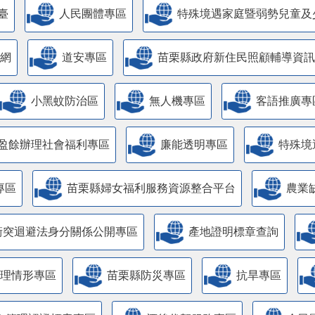
臺
人民團體專區
特殊境遇家庭暨弱勢兒童及
網
道安專區
苗栗縣政府新住民照顧輔導資訊
小黑蚊防治區
無人機專區
客語推廣專
盈餘辦理社會福利專區
廉能透明專區
特殊境
專區
苗栗縣婦女福利服務資源整合平台
農業
衝突迴避法身分關係公開專區
產地證明標章查詢
管理情形專區
苗栗縣防災專區
抗旱專區