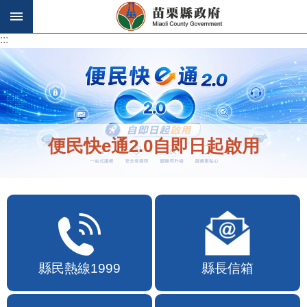
跳到主要內容區塊
:::
:::
便民快e通2.0自即日起啟用
縣民熱線1999
縣長信箱