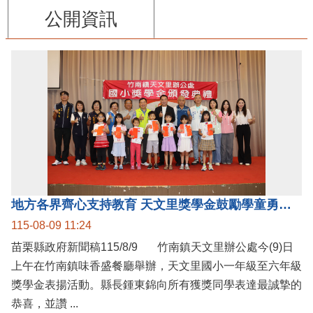
公開資訊
地方各界齊心支持教育 天文里獎學金鼓勵學童勇敢追夢
115-08-09 11:24
苗栗縣政府新聞稿115/8/9 竹南鎮天文里辦公處今(9)日
上午在竹南鎮味香盛餐廳舉辦，天文里國小一年級至六年級
獎學金表揚活動。縣長鍾東錦向所有獲獎同學表達最誠摯的
恭喜，並讚 ...