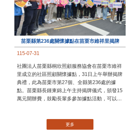
苗栗縣第236處關懷據點在苗栗市維祥里揭牌
11
115-07-31
國
社團法人苗栗縣桐欣照顧服務協會在苗栗市維祥
苗
里成立的社區照顧關懷據點，31日上午舉辦揭牌
署
典禮，此為苗栗市第27個、全縣第236處的據
作
點。苗栗縣長鍾東錦上午主持揭牌儀式，頒發15
縣
萬元開辦費，鼓勵長輩多參加據點活動，可以更
手
加健康、長壽。 坐落於苗栗市維祥里光華街89
號的社區照顧關懷據點，今 ...
更多