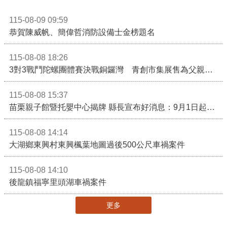
115-08-09 09:59
恭賀陳威帆、簡偉哲消防設備士金榜題名
115-08-08 18:26
3對3戰鬥陀螺團體賽決戰銅鑼灣 青創市集展售為父親節增添繽紛
115-08-08 15:37
苗栗親子館暨托嬰中心揭牌 縣長宣布好消息：9月1日起調降臨時托嬰費用
115-08-08 14:14
大湖鄉東興村東興楓葉地圖過後500公尺車禍案件
115-08-08 14:10
後龍鎮福寧里頭湖車禍案件
更多