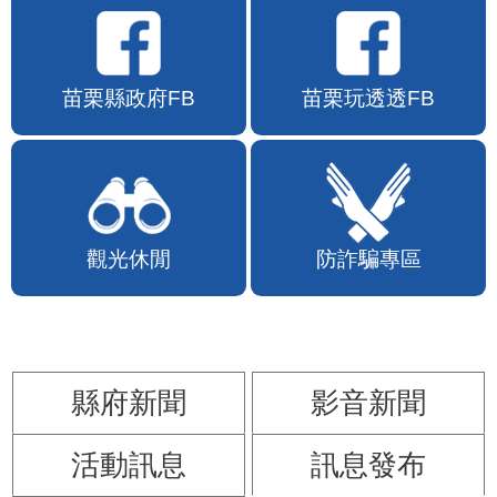
苗栗縣政府FB
苗栗玩透透FB
觀光休閒
防詐騙專區
縣府新聞
影音新聞
活動訊息
訊息發布