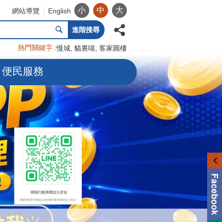
小
中
大
網站導覽
English
進階搜尋
熱門關鍵字
慢城
貓裏喵
客家圓樓
便民服務