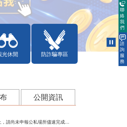
聯
絡
我
們
諮
詢
觀光休閒
防詐騙專區
服
務
布
公開資訊
115年第2季固定源空污費申報已於7月底截止，請尚未申報公私場所儘速完成申繳，以免面臨滯納金及罰鍰!