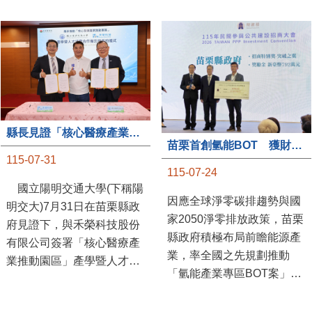
縣長見證「核心醫療產業推動園區」產學合作簽約儀式
苗栗首創氫能BOT 獲財政部「突破之翼」肯定
115-07-31
115-07-24
國立陽明交通大學(下稱陽
因應全球淨零碳排趨勢與國
明交大)7月31日在苗栗縣政
家2050淨零排放政策，苗栗
府見證下，與禾榮科技股份
縣政府積極布局前瞻能源產
有限公司簽署「核心醫療產
業，率全國之先規劃推動
業推動園區」產學暨人才培
「氫能產業專區BOT案」，
育合作備忘錄，為苗栗產業
透過促進民間參與公共建設
升級注入新動能，會中，縣
（BOT）模式，引進民間資