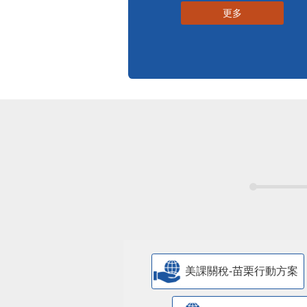
更多
美課關稅-苗栗行動方案