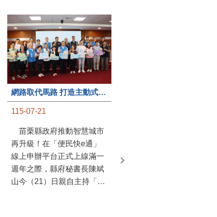
第235處關懷據點揭牌運作 縣長宣布共餐補助將加碼到1萬元
網路取代馬路 打造主動式數位便民服務 苗栗便民快e通 2.0智慧升級啟用
115-07-20
115-07-21
苗栗縣政府攜手牧田家庭
苗栗縣政府推動智慧城市
關懷協會，在頭屋鄉設立的
再升級！在「便民快e通」
社區照顧關懷據點20日揭牌
線上申辦平台正式上線滿一
運作，這是鄉內第6個、全
週年之際，縣府秘書長陳斌
縣第235處的據點；縣長鍾
山今（21）日親自主持「便
東錦在主持揭牌儀式推進據
民快e通 2.0 啟用記者會」，
點總數的同時，也宣布年底
宣布系統全面升級。數位發
前可望將共餐補助直接調高