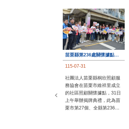
苗栗縣第236處關懷據點在苗栗市維祥里揭牌
115-07-31
社團法人苗栗縣桐欣照顧服
務協會在苗栗市維祥里成立
的社區照顧關懷據點，31日
上午舉辦揭牌典禮，此為苗
栗市第27個、全縣第236處
的據點。苗栗縣長鍾東錦上
午主持揭牌儀式，頒發15萬