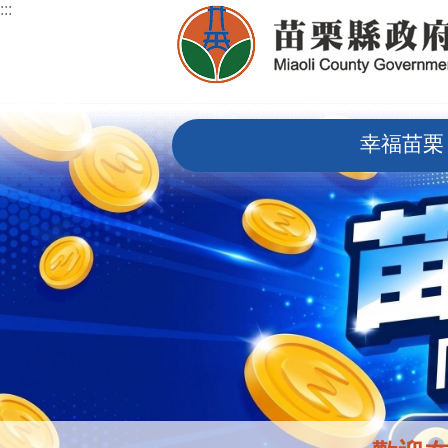
:::
跳到主要內容區塊
:::
幸福苗栗