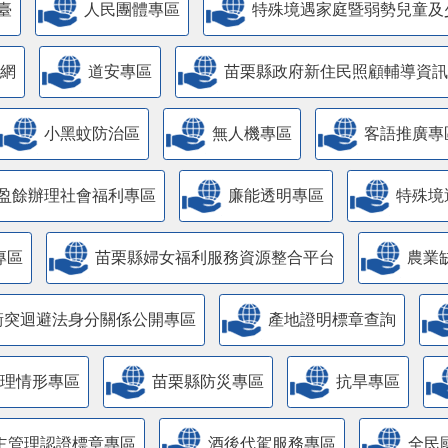
臺
人民團體專區
特殊境遇家庭暨弱勢兒童及
網
道安專區
苗栗縣政府新住民照顧輔導資訊
小黑蚊防治區
無人機專區
客語推廣專
盈餘辦理社會福利專區
廉能透明專區
特殊境
專區
苗栗縣婦女福利服務資源整合平台
農業
衝突迴避法身分關係公開專區
產地證明標章查詢
管理情形專區
苗栗縣防災專區
抗旱專區
主管理認證標章專區
酒後代駕服務專區
全民