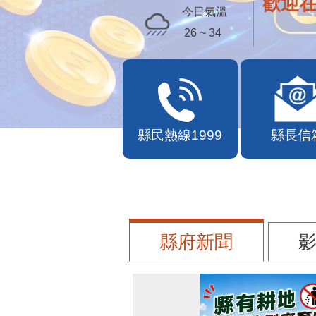
歡迎
今日氣溫
26 ~ 34
縣民熱線1999
縣長信
縣府新聞