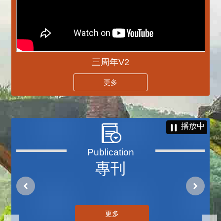
三周年V2
更多
播放中
專刊
更多