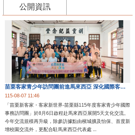
公開資訊
苗栗客家青少年訪問團前進馬來西亞 深化國際客家文化交流
115-08-07 11:46
「苗栗新客家・客家新世界-苗栗縣115年度客家青少年國際
事務訪問團」於8月6日啟程赴馬來西亞展開5天文化交流。
今年交流規模再升級，除參訪據點由檳城擴及怡保、首度新
增校園交流外，更配合駐馬來西亞代表處 ...