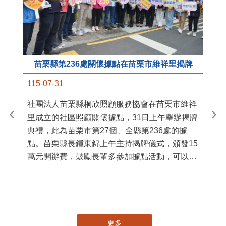
苗栗縣第236處關懷據點在苗栗市維祥里揭牌
11
115-07-31
國
社團法人苗栗縣桐欣照顧服務協會在苗栗市維祥
苗
里成立的社區照顧關懷據點，31日上午舉辦揭牌
署
典禮，此為苗栗市第27個、全縣第236處的據
作
點。苗栗縣長鍾東錦上午主持揭牌儀式，頒發15
縣
萬元開辦費，鼓勵長輩多參加據點活動，可以更
手
加健康、長壽。 坐落於苗栗市維祥里光華街89
號的社區照顧關懷據點，今 ...
更多