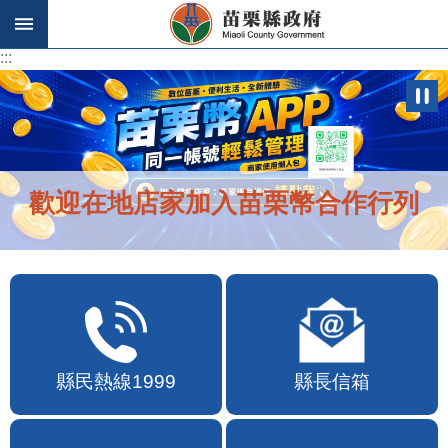
跳到主要內容區塊
:::
:::
歡迎在地店家加入苗栗幣合作行列
縣民熱線1999
縣長信箱