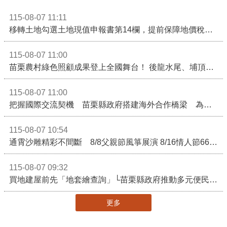
115-08-07 11:11
移轉土地勾選土地現值申報書第14欄，提前保障地價稅節稅權益
115-08-07 11:00
苗栗農村綠色照顧成果登上全國舞台！ 後龍水尾、埔頂社區前進2026高齡健康產業博覽會
115-08-07 11:00
把握國際交流契機 苗栗縣政府搭建海外合作橋梁 為在地產業爭取更多國際市場機會
115-08-07 10:54
通霄沙雕精彩不間斷 8/8父親節風箏展演 8/16情人節66對浪漫挑戰送好禮
115-08-07 09:32
買地建屋前先「地套繪查詢」└苗栗縣政府推動多元便民諮詢服務
更多