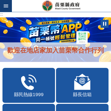
跳到主要內容區塊
:::
:::
歡迎在地店家加入苗栗幣合作行列
縣民熱線1999
縣長信箱