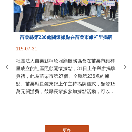
苗栗縣第236處關懷據點在苗栗市維祥里揭牌
11
115-07-31
國
社團法人苗栗縣桐欣照顧服務協會在苗栗市維祥
苗
里成立的社區照顧關懷據點，31日上午舉辦揭牌
署
典禮，此為苗栗市第27個、全縣第236處的據
作
點。苗栗縣長鍾東錦上午主持揭牌儀式，頒發15
縣
萬元開辦費，鼓勵長輩多參加據點活動，可以更
手
加健康、長壽。 坐落於苗栗市維祥里光華街89
號的社區照顧關懷據點，今 ...
更多