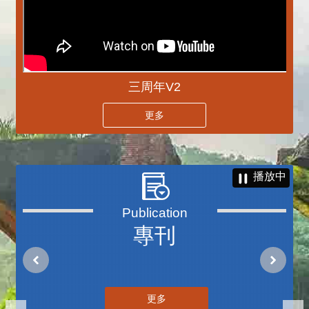
三周年V2
更多
播放中
專刊
更多