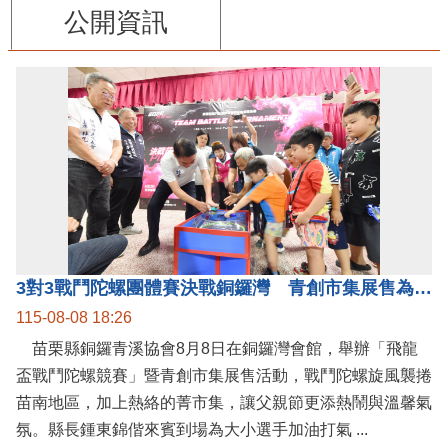
公開資訊
3對3戰鬥陀螺團體賽決戰銅鑼灣 青創市集展售為父親節增添繽紛
115-08-08 18:26
苗栗縣銅鑼青溪協會8月8日在銅鑼灣會館，舉辦「飛龍
盃戰鬥陀螺競賽」暨青創市集展售活動，戰鬥陀螺旋風襲捲
苗南地區，加上熱絡的菁市集，讓父親節更添熱鬧與溫馨氣
氛。縣長鍾東錦偕來賓到場為大小選手加油打氣 ...