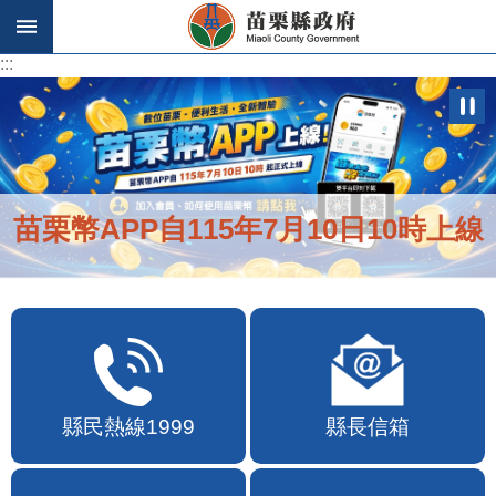
跳到主要內容區塊
:::
:::
苗栗幣APP自115年7月10日10時上線
縣民熱線1999
縣長信箱