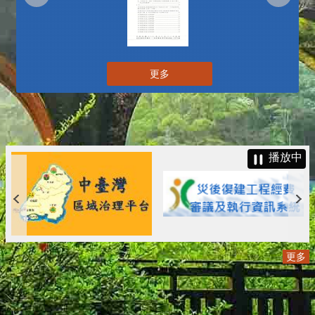
更多
播放中
更多