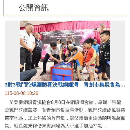
公開資訊
3對3戰鬥陀螺團體賽決戰銅鑼灣 青創市集展售為父親節增添繽紛
115-08-08 18:26
苗栗縣銅鑼青溪協會8月8日在銅鑼灣會館，舉辦「飛龍
盃戰鬥陀螺競賽」暨青創市集展售活動，戰鬥陀螺旋風襲捲
苗南地區，加上熱絡的菁市集，讓父親節更添熱鬧與溫馨氣
氛。縣長鍾東錦偕來賓到場為大小選手加油打氣 ...