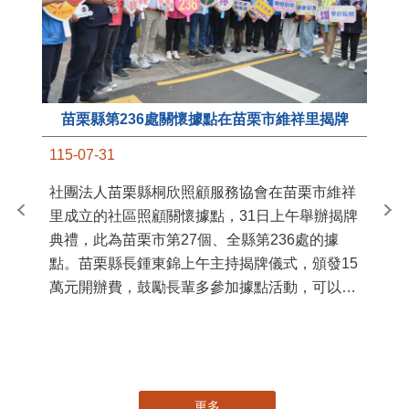
苗栗縣第236處關懷據點在苗栗市維祥里揭牌
11
115-07-31
國
社團法人苗栗縣桐欣照顧服務協會在苗栗市維祥
苗
里成立的社區照顧關懷據點，31日上午舉辦揭牌
署
典禮，此為苗栗市第27個、全縣第236處的據
作
點。苗栗縣長鍾東錦上午主持揭牌儀式，頒發15
縣
萬元開辦費，鼓勵長輩多參加據點活動，可以更
手
加健康、長壽。 坐落於苗栗市維祥里光華街89
號的社區照顧關懷據點，今 ...
更多