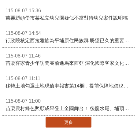
115-08-07 15:36
苗栗縣頭份市某私立幼兒園疑似不當對待幼兒案件說明稿
115-08-07 14:54
行政院核定西拉雅族為平埔原住民族群 盼望已久的重要時刻到來！8月13日起受理民族成員名冊登記
115-08-07 11:46
苗栗客家青少年訪問團前進馬來西亞 深化國際客家文化交流
115-08-07 11:11
移轉土地勾選土地現值申報書第14欄，提前保障地價稅節稅權益
115-08-07 11:00
苗栗農村綠色照顧成果登上全國舞台！ 後龍水尾、埔頂社區前進2026高齡健康產業博覽會
更多