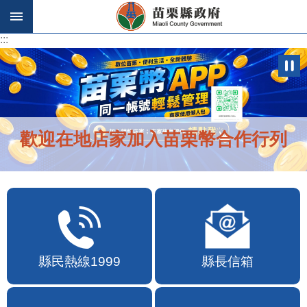
跳到主要內容區塊
:::
:::
歡迎在地店家加入苗栗幣合作行列
縣民熱線1999
縣長信箱