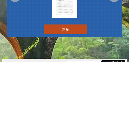
更多
播放中
更多