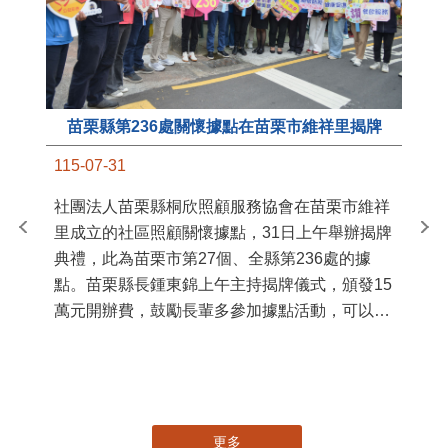
苗栗縣第236處關懷據點在苗栗市維祥里揭牌
11
115-07-31
國
社團法人苗栗縣桐欣照顧服務協會在苗栗市維祥
苗
里成立的社區照顧關懷據點，31日上午舉辦揭牌
署
典禮，此為苗栗市第27個、全縣第236處的據
作
點。苗栗縣長鍾東錦上午主持揭牌儀式，頒發15
縣
萬元開辦費，鼓勵長輩多參加據點活動，可以更
手
加健康、長壽。 坐落於苗栗市維祥里光華街89
號的社區照顧關懷據點，今 ...
更多