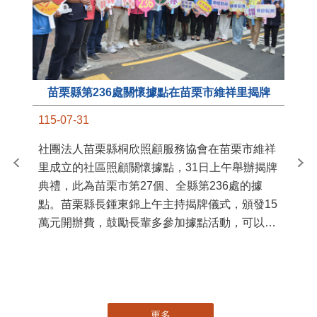
苗栗縣第236處關懷據點在苗栗市維祥里揭牌
11
115-07-31
國
社團法人苗栗縣桐欣照顧服務協會在苗栗市維祥
苗
里成立的社區照顧關懷據點，31日上午舉辦揭牌
署
典禮，此為苗栗市第27個、全縣第236處的據
作
點。苗栗縣長鍾東錦上午主持揭牌儀式，頒發15
縣
萬元開辦費，鼓勵長輩多參加據點活動，可以更
手
加健康、長壽。 坐落於苗栗市維祥里光華街89
號的社區照顧關懷據點，今 ...
更多