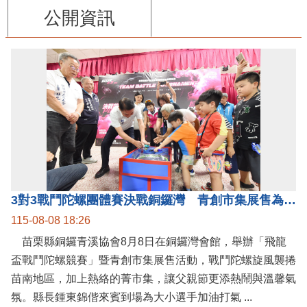
公開資訊
3對3戰鬥陀螺團體賽決戰銅鑼灣 青創市集展售為父親節增添繽紛
115-08-08 18:26
苗栗縣銅鑼青溪協會8月8日在銅鑼灣會館，舉辦「飛龍
盃戰鬥陀螺競賽」暨青創市集展售活動，戰鬥陀螺旋風襲捲
苗南地區，加上熱絡的菁市集，讓父親節更添熱鬧與溫馨氣
氛。縣長鍾東錦偕來賓到場為大小選手加油打氣 ...