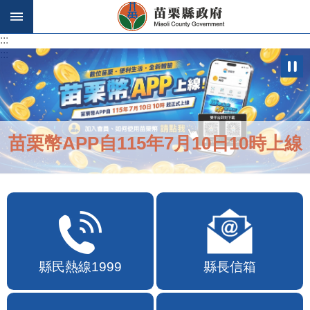
跳到主要內容區塊
:::
:::
苗栗幣APP自115年7月10日10時上線
縣民熱線1999
縣長信箱