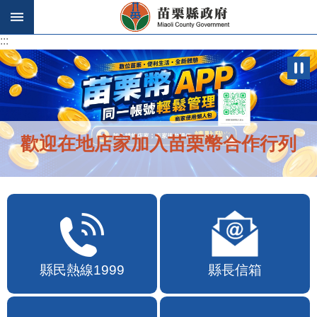
跳到主要內容區塊
:::
:::
歡迎在地店家加入苗栗幣合作行列
縣民熱線1999
縣長信箱