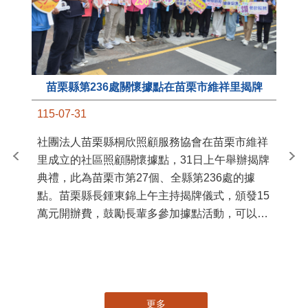
苗栗縣第236處關懷據點在苗栗市維祥里揭牌
11
115-07-31
國
社團法人苗栗縣桐欣照顧服務協會在苗栗市維祥
苗
里成立的社區照顧關懷據點，31日上午舉辦揭牌
署
典禮，此為苗栗市第27個、全縣第236處的據
作
點。苗栗縣長鍾東錦上午主持揭牌儀式，頒發15
縣
萬元開辦費，鼓勵長輩多參加據點活動，可以更
手
加健康、長壽。 坐落於苗栗市維祥里光華街89
號的社區照顧關懷據點，今 ...
更多