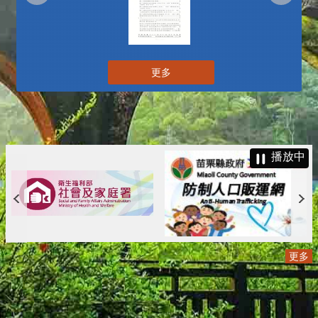
更多
播放中
更多