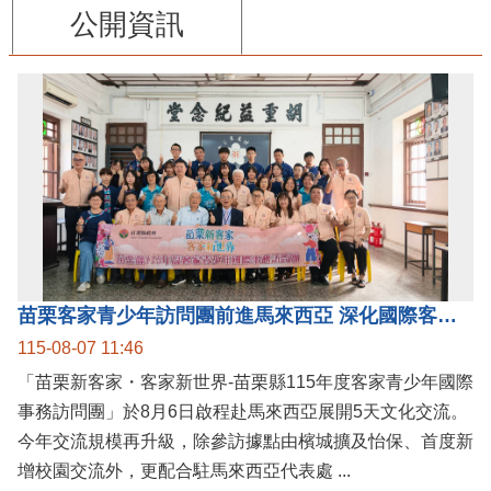
公開資訊
苗栗客家青少年訪問團前進馬來西亞 深化國際客家文化交流
115-08-07 11:46
「苗栗新客家・客家新世界-苗栗縣115年度客家青少年國際
事務訪問團」於8月6日啟程赴馬來西亞展開5天文化交流。
今年交流規模再升級，除參訪據點由檳城擴及怡保、首度新
增校園交流外，更配合駐馬來西亞代表處 ...