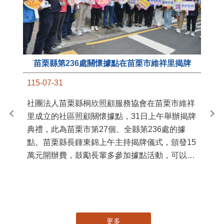
苗栗縣第236處關懷據點在苗栗市維祥里揭牌
11
115-07-31
國
社團法人苗栗縣桐欣照顧服務協會在苗栗市維祥
苗
里成立的社區照顧關懷據點，31日上午舉辦揭牌
署
典禮，此為苗栗市第27個、全縣第236處的據
作
點。苗栗縣長鍾東錦上午主持揭牌儀式，頒發15
縣
萬元開辦費，鼓勵長輩多參加據點活動，可以更
手
加健康、長壽。 坐落於苗栗市維祥里光華街89
號的社區照顧關懷據點，今 ...
更多