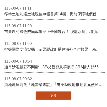
115-08-07 11:11
移轉土地勾選土地現值申報書第14欄，提前保障地價稅節稅權益
115-08-07 11:00
苗栗農村綠色照顧成果登上全國舞台！ 後龍水尾、埔頂社區前進2026高齡健康產業博覽會
115-08-07 11:00
把握國際交流契機 苗栗縣政府搭建海外合作橋梁 為在地產業爭取更多國際市場機會
115-08-07 10:54
通霄沙雕精彩不間斷 8/8父親節風箏展演 8/16情人節66對浪漫挑戰送好禮
115-08-07 09:32
買地建屋前先「地套繪查詢」└苗栗縣政府推動多元便民諮詢服務
更多