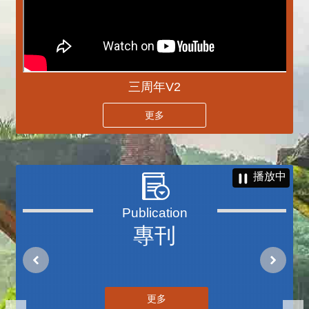
三周年V2
更多
播放中
專刊
更多