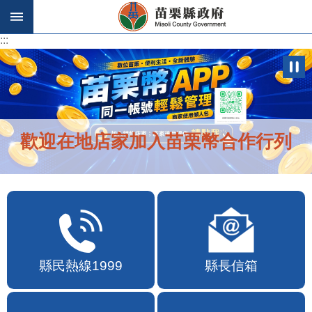
跳到主要內容區塊
:::
:::
歡迎在地店家加入苗栗幣合作行列
縣民熱線1999
縣長信箱