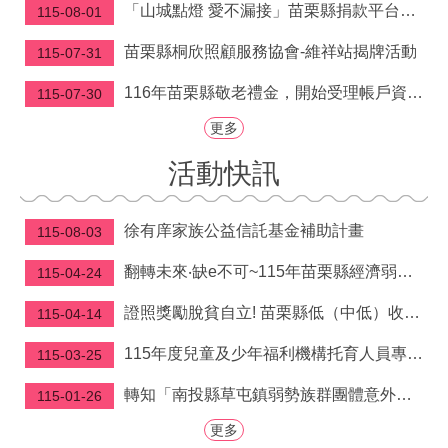
府
「山城點燈 愛不漏接」苗栗縣捐款平台滿週年 鍾東錦縣長感念各界「讓溫暖及時到位」
115-08-01
資
訊
苗栗縣桐欣照顧服務協會-維祥站揭牌活動
115-07-31
公
開
116年苗栗縣敬老禮金，開始受理帳戶資料建檔囉！
115-07-30
更多
法
令
活動快訊
規
章
徐有庠家族公益信託基金補助計畫
115-08-03
公
佈
翻轉未來‧缺e不可~115年苗栗縣經濟弱勢學生電腦補助申請開跑啦!! 自5/4-9/30受理申請
115-04-24
欄
證照獎勵脫貧自立! 苗栗縣低（中低）收入戶取得技術士證照獎勵金即日起開放申請
115-04-14
便
民
115年度兒童及少年福利機構托育人員專業訓練課程
115-03-25
服
務
轉知「南投縣草屯鎮弱勢族群團體意外保險實施辦 法」公告、令、總說明、逐條說明及條文各1份
115-01-26
社
更多
會