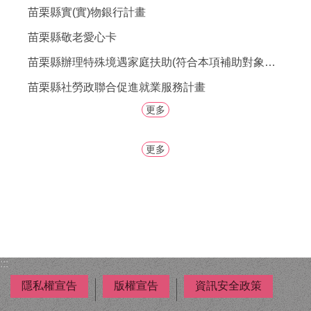
者
苗栗縣實(實)物銀行計畫
權
利
苗栗縣敬老愛心卡
公
苗栗縣辦理特殊境遇家庭扶助(符合本項補助對象之男性，歡迎提出申請。)
約
(CRPD)
苗栗縣社勞政聯合促進就業服務計畫
專
區
更多
公
更多
益
彩
券
盈
餘
補
助
:::
公
告
隱私權宣告
版權宣告
資訊安全政策
專