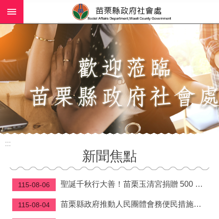
:::
跳到主要內容區塊
進
階
搜
尋
業
務
簡
介
:::
社
新聞焦點
工
(師)
服
聖誕千秋行大善！苗栗玉清宮捐贈 500 萬元守護弱勢家庭與長照資源
115-08-06
務
苗栗縣政府推動人民團體會務便民措施—理事長當選證書免附照片、變更會址免換發立案證書
115-08-04
政