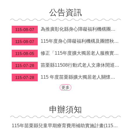
福
公告資訊
利
導
覽
為推廣彰化縣身心障礙福利機構團體及庇護工場所生產之秋節產品
115-08-07
網
115年度身心障礙福利機構及團體秋節產品聯合推廣活動型錄及推廣影片，請廣為運用及協助宣導，鼓勵所轄單位及員工踴躍選購。
115-08-07
站
連
修正「115年度擴大獨居老人服務實施計畫」第柒點
115-08-05
結
苗栗縣11508行動式老人文康休閒巡迴服務行程表
115-07-28
性
別
115 年度苗栗縣擴大獨居老人關懷服務計畫
115-07-28
平
等
更多
專
區
申辦須知
身
心
障
115年苗栗縣兒童早期療育費用補助實施計畫(115年7月1日起實施)
礙