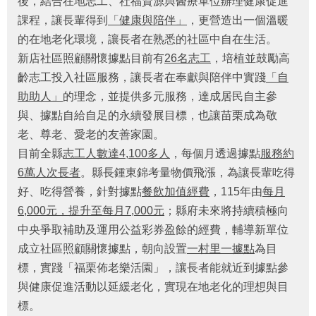
後，結合在地志工、社福資源與醫療單位辦理健康促進
福
課程，讓長輩得到
「健康與陪伴」
，更營造出一個溫暖
利
的在地老化環境，讓長者在熟悉的社區中自在生活。
導
覽
新店社區照顧關懷據點目前有
26
名志工
，
培植並鼓勵高
齡志工投入社區服務，讓長者在奉獻與陪伴中實踐
「自
網
助助人」
的理念，並提供多元服務，達成居民自主參
站
與、據點自給自足的永續發展目標，也讓苗栗成為敬
連
結
老、尊老、愛老的友善家園。
目前全縣
志工人數達
4,100
多人
，每個月透過據點
服務約
性
6
萬人次長者
。縣長鍾東錦考量物價飛漲，為讓長輩吃得
別
平
好、吃得營養，針對據點
餐飲加值經費
，115年由
每月
等
6,000元，提升至每月7,000元
；縣府未來將持續積極向
專
中央爭取補助及運用公益彩券盈餘的經費，輔導新單位
區
成立社區照顧關懷據點，朝向設置
一村里一據點
為目
身
標，
實踐「福栗佈老樂活園」，讓長者能就近到據點參
心
與健康促進活動以延緩老化，實現在地老化的理想與目
障
標。
礙