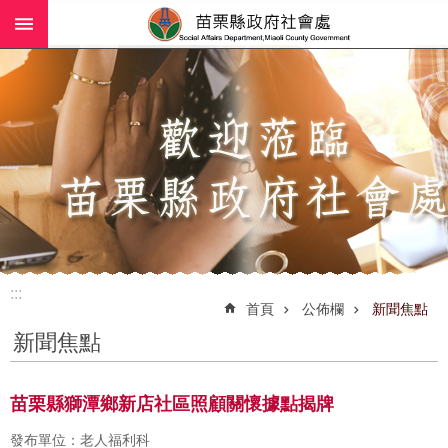
:::
跳到主要內容區塊
進
階
搜
尋
業
務
簡
介
:::
社
首頁
公佈欄
新聞焦點
工
新聞焦點
(師)
服
務
苗栗縣獅潭鄉新店社區照顧關懷據點揭牌
政
發布單位：老人福利科