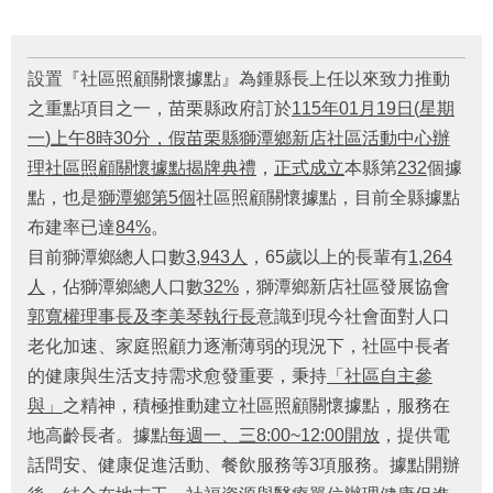
府
資
訊
公
設置『社區照顧關懷據點』為鍾縣長上任以來致力推動
開
之重點項目之一，苗栗縣政府訂於
115
年
01
月
19
日
(
星期
一
)
上午
8
時
30
分，假苗栗縣獅潭鄉新店社區活動中心辦
法
令
理社區照顧關懷據點揭牌典禮
，
正式成立
本縣第
232
個據
規
點，也是
獅潭鄉第
5
個
社區照顧關懷據點，目前全縣據點
章
布建率已達
84%
。
目前獅潭鄉總人口數
3,943
人
，65歲以上的長輩有
1,264
公
佈
人
，佔獅潭鄉總人口數
32%
，獅潭鄉新店社區發展協會
欄
郭寬權理事
長及李美琴執行長
意識到現今社會面對人口
老化加速、家庭照顧力逐漸薄弱的現況下，社區中長者
便
民
的健康與生活支持需求愈發重要，秉持
「社區自主參
服
與」
之精神
，積極推動建立社區照顧關懷據點，服務在
務
地高齡長者。
據點
每週一、三
8:00~12:00
開放
，提供電
話問安、健康促進活動、餐飲服務等3項服務
。據點開辦
社
會