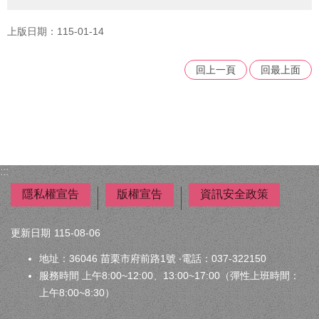
者
權
上版日期：115-01-14
利
公
約
回上一頁
回最上面
(CRPD)
專
區
公
益
彩
:::
券
隱私權宣告
版權宣告
資訊安全政策
盈
餘
更新日期
115-08-06
補
地址：36046 苗栗市府前路1號 ‧電話：037-322150
助
公
服務時間 上午8:00~12:00、13:00~17:00（彈性上班時間：
告
上午8:00~8:30）
專