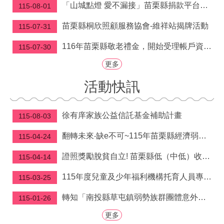
府
「山城點燈 愛不漏接」苗栗縣捐款平台滿週年 鍾東錦縣長感念各界「讓溫暖及時到位」
115-08-01
資
訊
苗栗縣桐欣照顧服務協會-維祥站揭牌活動
115-07-31
公
開
116年苗栗縣敬老禮金，開始受理帳戶資料建檔囉！
115-07-30
更多
法
令
活動快訊
規
章
徐有庠家族公益信託基金補助計畫
115-08-03
公
佈
翻轉未來‧缺e不可~115年苗栗縣經濟弱勢學生電腦補助申請開跑啦!! 自5/4-9/30受理申請
115-04-24
欄
證照獎勵脫貧自立! 苗栗縣低（中低）收入戶取得技術士證照獎勵金即日起開放申請
115-04-14
便
民
115年度兒童及少年福利機構托育人員專業訓練課程
115-03-25
服
務
轉知「南投縣草屯鎮弱勢族群團體意外保險實施辦 法」公告、令、總說明、逐條說明及條文各1份
115-01-26
社
更多
會