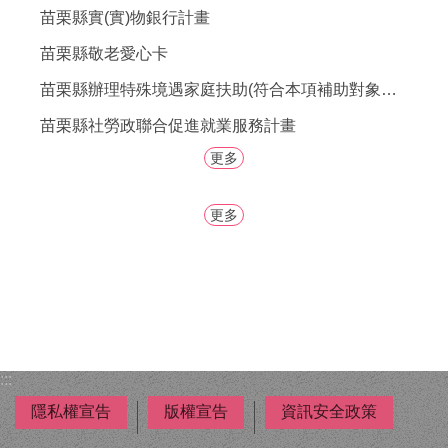
者
苗栗縣實(實)物銀行計畫
權
利
苗栗縣敬老愛心卡
公
苗栗縣辦理特殊境遇家庭扶助(符合本項補助對象之男性，歡迎提出申請。)
約
(CRPD)
苗栗縣社勞政聯合促進就業服務計畫
專
區
更多
公
更多
益
彩
券
盈
餘
補
助
:::
公
告
隱私權宣告
版權宣告
資訊安全政策
專