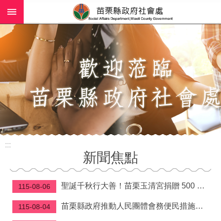
:::
跳到主要內容區塊
進
階
搜
尋
業
務
簡
介
:::
社
新聞焦點
工
(師)
服
聖誕千秋行大善！苗栗玉清宮捐贈 500 萬元守護弱勢家庭與長照資源
115-08-06
務
苗栗縣政府推動人民團體會務便民措施—理事長當選證書免附照片、變更會址免換發立案證書
115-08-04
政