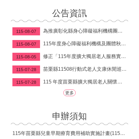
福
公告資訊
利
導
覽
為推廣彰化縣身心障礙福利機構團體及庇護工場所生產之秋節產品
115-08-07
網
115年度身心障礙福利機構及團體秋節產品聯合推廣活動型錄及推廣影片，請廣為運用及協助宣導，鼓勵所轄單位及員工踴躍選購。
115-08-07
站
連
修正「115年度擴大獨居老人服務實施計畫」第柒點
115-08-05
結
苗栗縣11508行動式老人文康休閒巡迴服務行程表
115-07-28
性
別
115 年度苗栗縣擴大獨居老人關懷服務計畫
115-07-28
平
等
更多
專
區
申辦須知
身
心
障
115年苗栗縣兒童早期療育費用補助實施計畫(115年7月1日起實施)
礙