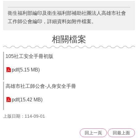
府
資
衛生福利部編印及衛生福利部補助社團法人高雄市社會
訊
公
工作師公會編印，詳細資料如附件檔案。
開
相關檔案
法
令
規
105社工安全手冊初版
章
pdf(5.15 MB)
公
佈
欄
高雄市社工師公會-人身安全手冊
便
pdf(15.42 MB)
民
服
上版日期：114-09-01
務
社
回上一頁
回最上面
會