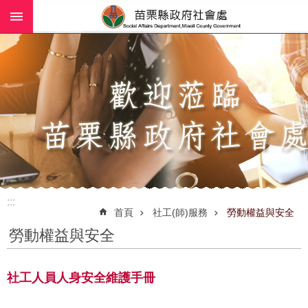
:::
跳到主要內容區塊
進
階
搜
尋
業
務
簡
介
:::
社
首頁
社工(師)服務
勞動權益與安全
工
勞動權益與安全
(師)
服
務
社工人員人身安全維護手冊
政