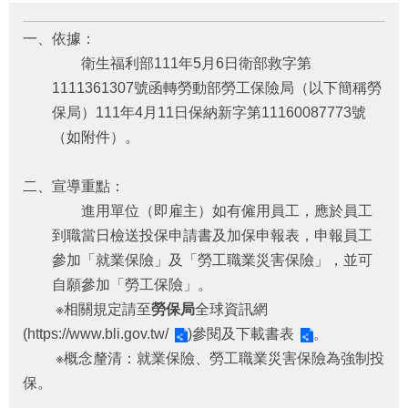
府
資
一、依據：
訊
公
衛生福利部111年5月6日衛部救字第
開
1111361307號函轉勞動部勞工保險局（以下簡稱勞
保局）111年4月11日保納新字第11160087773號
法
令
（如附件）。
規
章
二、宣導重點：
進用單位（即雇主）如有僱用員工，應於員工
公
佈
到職當日檢送投保申請書及加保申報表，申報員工
欄
參加「就業保險」及「勞工職業災害保險」，並可
自願參加「勞工保險」。
便
民
※相關規定請至
勞保局
全球資訊網
服
(
https://www.bli.gov.tw/
)參閱及下載
書表
。
務
※概念釐清：就業保險、勞工職業災害保險為強制投
保。
社
會