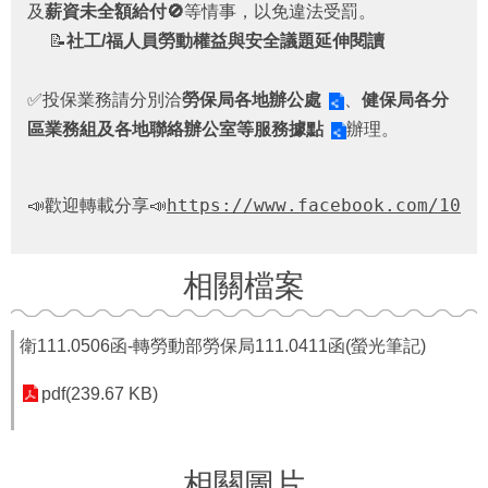
者
及
薪資未全額給付🚫
等情事，以免違法受罰。
權
📝
社工/福人員勞動權益與安全議題延伸閱讀
利
公
✅投保業務請分別洽
勞保局各地辦公處
、
健保局各分
約
(CRPD)
區業務組及各地聯絡辦公室等服務據點
辦理。
專
區
📣歡迎轉載分享📣
https://www.facebook.com/1000
公
益
彩
相關檔案
券
盈
餘
衛111.0506函-轉勞動部勞保局111.0411函(螢光筆記)
補
pdf(239.67 KB)
助
公
告
專
相關圖片