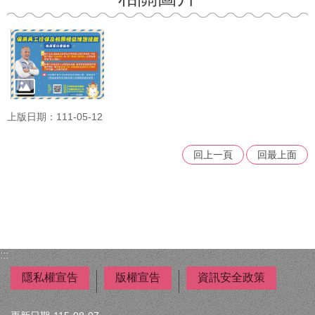
區
兒
少
諮
詢
代
表
上版日期：111-05-12
專
區
回上一頁
回最上面
托
育
服
務
專
區
:::
兒
隱私權宣告
版權宣告
資訊安全政策
童
死
亡