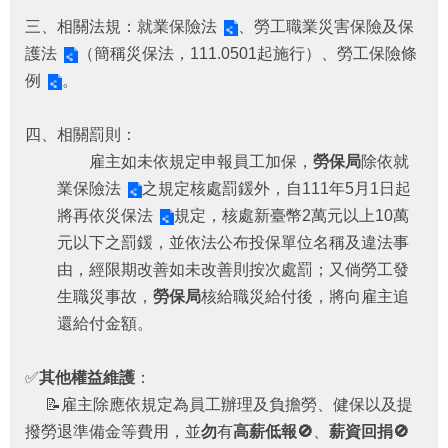
福
三、相關法規：
就業保險法
、
勞工職業災害保險及保
利
護法
（簡稱災保法，111.0501起施行）、
勞工保險條
導
覽
例
。
網
四、相關罰則：
站
雇主如未依規定申報員工加保，
勞保局
除依
就
連
結
業保險法
之規定核處罰鍰外，自111年5月1日起
將再依
災保法
規定，核處新臺幣2萬元以上10萬
性
元以下之罰鍰，並依法公布投保單位名稱及違法事
別
平
由，經限期改善如未改善則按次處罰；又倘勞工發
等
生職災事故，
勞保局
核給職災給付後，將向雇主追
專
還給付金額。
區
身
✅
其他權益維護
：
心
📝雇主除應依規定為員工辦理及負擔勞、健保以及提
障
撥勞退準備金等費用，並
勿
有
高薪低報🚫
、
薪資回捐🚫
礙