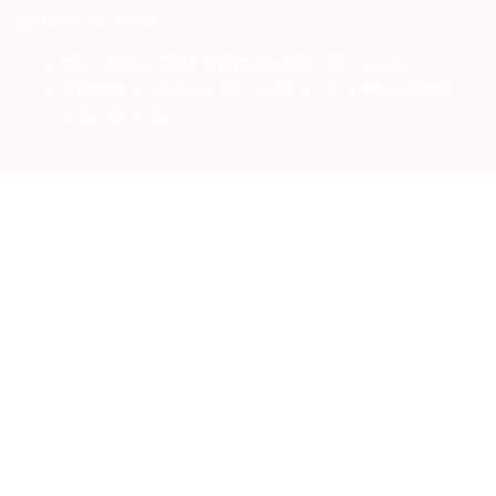
者
更新日期
115-08-07
權
利
地址：36046 苗栗市府前路1號 ‧電話：037-322150
公
服務時間 上午8:00~12:00、13:00~17:00（彈性上班時間：
約
上午8:00~8:30）
(CRPD)
專
區
公
益
彩
券
盈
餘
補
助
公
告
專