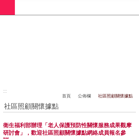
:::
跳到主要內容區塊
進
階
搜
尋
業
務
簡
介
:::
社
首頁
公佈欄
社區照顧關懷據點
工
社區照顧關懷據點
(師)
服
務
衛生福利部辦理「老人保護預防性關懷服務成果觀摩
研討會」，歡迎社區照顧關懷據點網絡成員報名參
政