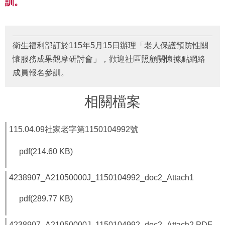
訓。
府
資
訊
公
開
衛生福利部訂於115年5月15日辦理「老人保護預防性關
懷服務成果觀摩研討會」，歡迎社區照顧關懷據點網絡
法
成員報名參訓。
令
規
章
相關檔案
公
佈
115.04.09社家老字第1150104992號
欄
pdf(214.60 KB)
便
民
4238907_A21050000J_1150104992_doc2_Attach1
服
務
pdf(289.77 KB)
社
會
4238907_A21050000J_1150104992_doc2_Attach2.PDF