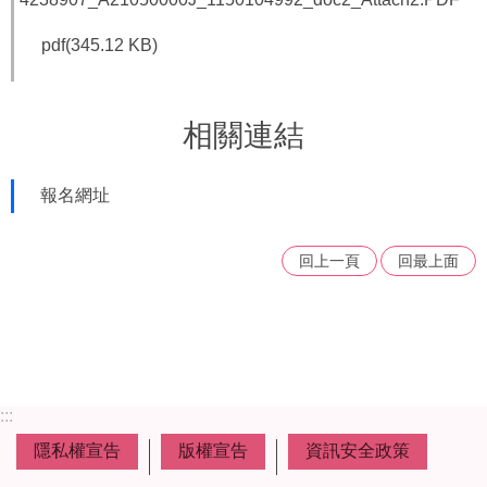
福
利
pdf(345.12 KB)
導
覽
相關連結
網
站
連
報名網址
結
性
回上一頁
回最上面
別
平
等
專
區
身
:::
心
隱私權宣告
版權宣告
資訊安全政策
障
礙