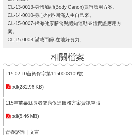
福
CL-13-0013-身體加能(Body Canon)實證應用方案。
利
CL-14-0010-身心均衡-圓滿人生自己來。
導
CL-15-0007-銀海健康膳食與認知運動團體實證應用方
覽
案。
網
CL-15-0008-滿載而歸-在地好食力。
站
連
相關檔案
結
性
115.02.10苗衛保字第1150003109號
別
平
pdf(282.96 KB)
等
專
區
115年苗栗縣長者健康促進服務方案資訊單張
身
pdf(5.46 MB)
心
障
礙
營養諮詢｜文宣