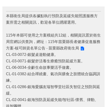
府
資
訊
公
本縣衛生局提供各據點執行預防及延緩失能照護服務方
開
案所需之相關資訊，歡迎各單位踴躍選用。
法
115年本縣可使用之方案模組共12組，相關資訊置於衛生
令
規
局官網以供查詢，網址：
115年苗栗縣長者健康促進服務
章
方案-核可師資名單公告 - 苗栗縣政府衛生局
CL-03-0072-銀髮桌遊動健康。
公
佈
CL-03-0071-銀髮舒活養生療癒預防延緩方案。
欄
CL-06-0034-全齡生命故事樂活手做書。
CL-01-0382-結合禪繞畫、氣功與膳食之肢體統合協調訓
便
練。
民
服
CL-01-0286-銀海愛腦友瑞智學堂社區失智症之預防與延
務
緩。
CL-02-0041-銀海預防及延緩失能/智社區-懷舊、律動、
社
會
益智團體。