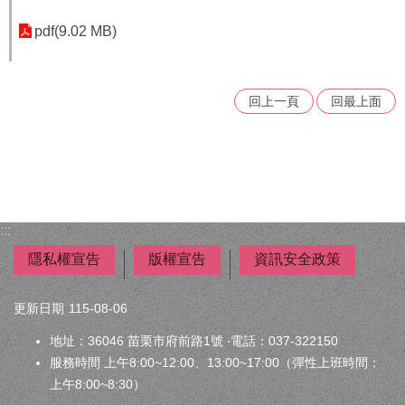
者
權
pdf(9.02 MB)
利
公
約
回上一頁
回最上面
(CRPD)
專
區
公
益
彩
:::
券
盈
隱私權宣告
版權宣告
資訊安全政策
餘
更新日期
115-08-06
補
助
地址：36046 苗栗市府前路1號 ‧電話：037-322150
公
服務時間 上午8:00~12:00、13:00~17:00（彈性上班時間：
告
上午8:00~8:30）
專