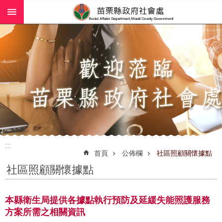
:::
跳到主要內容區塊
進
階
搜
尋
業
務
簡
介
:::
社
首頁
公佈欄
社區照顧關懷據點
工
社區照顧關懷據點
(師)
服
務
本縣衛生局提供各據點執行預防及延緩失能照護服務
方案所需之相關資訊
政