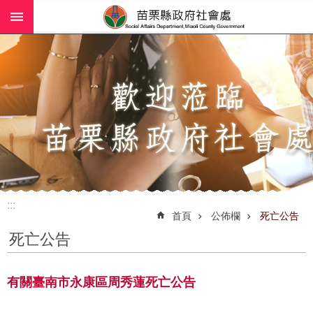
:::
跳到主要內容區塊
進
階
搜
尋
業
務
簡
介
:::
社
首頁
公佈欄
死亡公告
工
死亡公告
(師)
服
務
有關臺南市永康區周秀蓮死亡公告
政