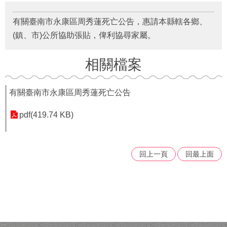
府
資
有關臺南市永康區周秀蓮死亡公告，惠請本縣轄各鄉、
訊
公
(鎮、市)公所協助張貼，俾利協尋家屬。
開
相關檔案
法
令
規
有關臺南市永康區周秀蓮死亡公告
章
pdf(419.74 KB)
公
佈
欄
回上一頁
回最上面
便
民
服
務
社
會
:::