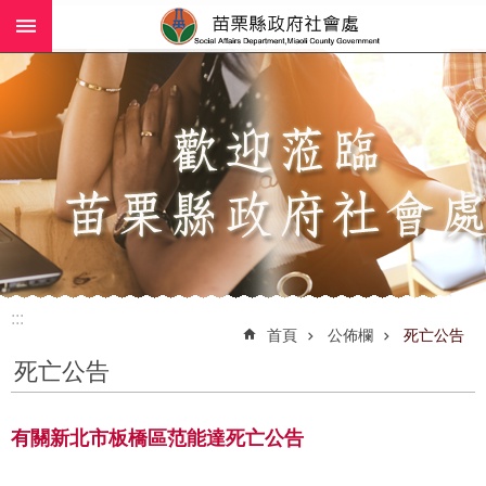
:::
跳到主要內容區塊
進
階
搜
尋
業
務
簡
介
:::
社
首頁
公佈欄
死亡公告
工
死亡公告
(師)
服
務
有關新北市板橋區范能達死亡公告
政