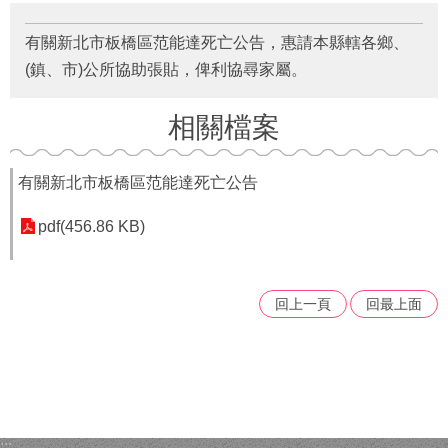
府
資
有關新北市板橋區范能達死亡公告，惠請本縣轄各鄉、
訊
公
(鎮、市)公所協助張貼，俾利協尋家屬。
開
相關檔案
法
令
規
有關新北市板橋區范能達死亡公告
章
pdf(456.86 KB)
公
佈
欄
回上一頁
回最上面
便
民
服
務
社
會
:::