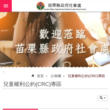
:::
跳到主要內容區塊
進
階
搜
尋
業
務
簡
介
:::
社
首頁
公佈欄
兒童權利公約(CRC)專區
工
兒童權利公約(CRC)專區
(師)
服
務
政