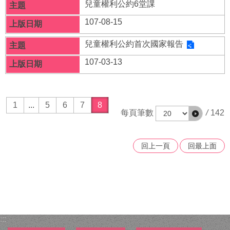
府
兒童權利公約6堂課
資
107-08-15
訊
公
兒童權利公約首次國家報告
開
107-03-13
法
令
規
章
1
...
5
6
7
8
每頁筆數
/
142
公
佈
欄
回上一頁
回最上面
便
民
服
務
社
:::
會