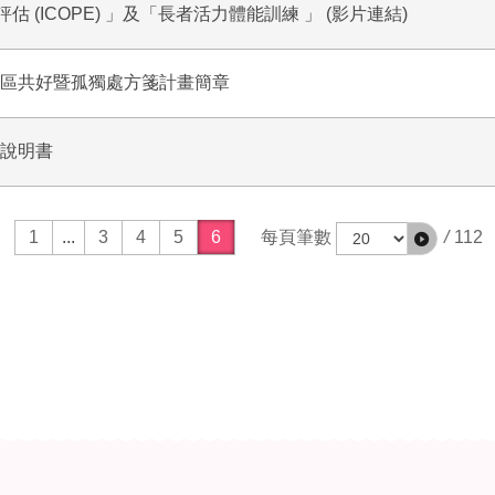
(ICOPE) 」及「長者活力體能訓練 」 (影片連結)
社區共好暨孤獨處方箋計畫簡章
作說明書
1
...
3
4
5
6
每頁筆數
/
112