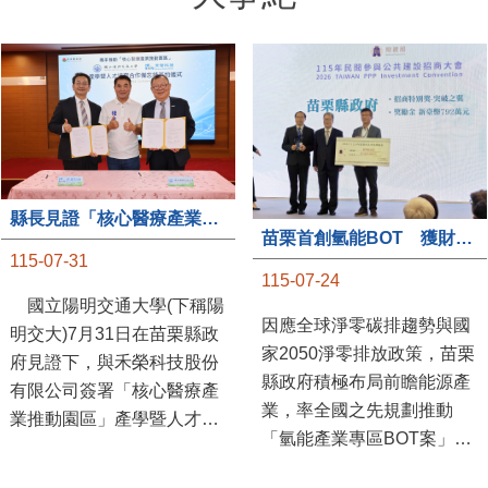
縣長見證「核心醫療產業推動園區」產學合作簽約儀式
苗栗首創氫能BOT 獲財政部「突破之翼」肯定
115-07-31
115-07-24
國立陽明交通大學(下稱陽
因應全球淨零碳排趨勢與國
明交大)7月31日在苗栗縣政
家2050淨零排放政策，苗栗
府見證下，與禾榮科技股份
縣政府積極布局前瞻能源產
有限公司簽署「核心醫療產
業，率全國之先規劃推動
業推動園區」產學暨人才培
「氫能產業專區BOT案」，
育合作備忘錄，為苗栗產業
透過促進民間參與公共建設
升級注入新動能，會中，縣