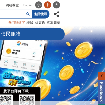
小
中
大
網站導覽
English
進階搜尋
熱門關鍵字
慢城
貓裏喵
客家圓樓
便民服務