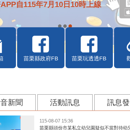
APP自115年7月10日10時上線
箱
苗栗縣政府FB
苗栗玩透透FB
影音新聞
活動訊息
訊息發
115-08-07 15:36
苗栗縣頭份市某私立幼兒園疑似不當對待幼