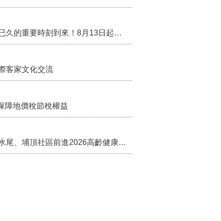
行政院核定西拉雅族為平埔原住民族群 盼望已久的重要時刻到來！8月13日起受理民族成員名冊登記
際客家文化交流
保障地價稅節稅權益
苗栗農村綠色照顧成果登上全國舞台！ 後龍水尾、埔頂社區前進2026高齡健康產業博覽會