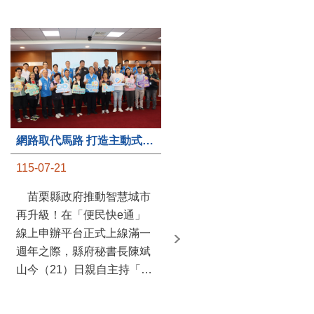
第235處關懷據點揭牌運作 縣長宣布共餐補助將加碼到1萬元
網路取代馬路 打造主動式數位便民服務 苗栗便民快e通 2.0智慧升級啟用
115-07-20
115-07-21
苗栗縣政府攜手牧田家庭
苗栗縣政府推動智慧城市
關懷協會，在頭屋鄉設立的
再升級！在「便民快e通」
社區照顧關懷據點20日揭牌
線上申辦平台正式上線滿一
運作，這是鄉內第6個、全
週年之際，縣府秘書長陳斌
縣第235處的據點；縣長鍾
山今（21）日親自主持「便
東錦在主持揭牌儀式推進據
民快e通 2.0 啟用記者會」，
點總數的同時，也宣布年底
宣布系統全面升級。數位發