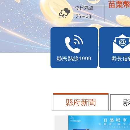
苗栗幣
今日氣溫
26 ~ 33
縣民熱線1999
縣長信
縣府新聞