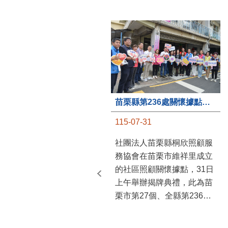
苗栗縣第236處關懷據點在苗栗市維祥里揭牌
115-07-31
社團法人苗栗縣桐欣照顧服
務協會在苗栗市維祥里成立
的社區照顧關懷據點，31日
上午舉辦揭牌典禮，此為苗
栗市第27個、全縣第236處
的據點。苗栗縣長鍾東錦上
午主持揭牌儀式，頒發15萬