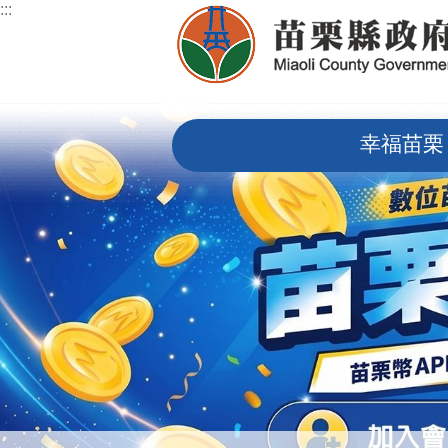
:::
跳到主要內容區塊
:::
幸福苗栗