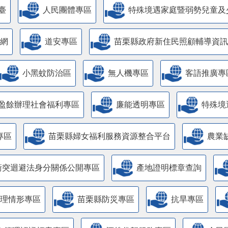
臺
人民團體專區
特殊境遇家庭暨弱勢兒童及
網
道安專區
苗栗縣政府新住民照顧輔導資訊
小黑蚊防治區
無人機專區
客語推廣專
盈餘辦理社會福利專區
廉能透明專區
特殊境
專區
苗栗縣婦女福利服務資源整合平台
農業
衝突迴避法身分關係公開專區
產地證明標章查詢
管理情形專區
苗栗縣防災專區
抗旱專區