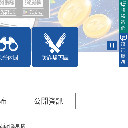
聯
絡
我
們
諮
詢
服
觀光休閒
防詐騙專區
務
布
公開資訊
兒案件說明稿